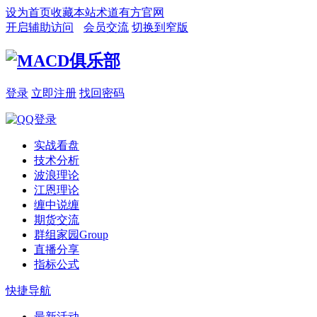
设为首页
收藏本站
术道有方官网
开启辅助访问
会员交流
切换到窄版
登录
立即注册
找回密码
实战看盘
技术分析
波浪理论
江恩理论
缠中说缠
期货交流
群组家园
Group
直播分享
指标公式
快捷导航
最新活动