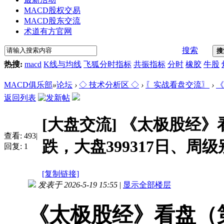
MACD股权交易
MACD股东交流
术道有方官网
搜索
搜
热搜:
macd
K线与均线
飞狐分时指标
共振指标
分时
橡胶
牛股
MACD俱乐部
»
论坛
›
◇ 技术分析区 ◇
›
〖实战看盘交流〗
›
《
返回列表
[大盘交流]
《太极股经》看
查看:
493
|
跌，大盘399317日、周
回复:
1
[复制链接]
发表于 2026-5-19 15:55
|
显示全部楼层
《太极股经》看盘（第