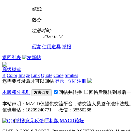
奖励:
热心:
注册时间:
2026-6-12
回复
使用道具
举报
返回列表
高级模式
B
Color
Image
Link
Quote
Code
Smilies
您需要登录后才可以回帖
登录
|
立即注册
本版积分规则
回帖并转播
回帖后跳转到最后一
发表回复
本站声明：MACD仅提供交流平台，请交流人员遵守法律法规
值班电话：18209240771 微信：35550268
|
举报
|
意见反馈
|
手机版
|
MACD论坛