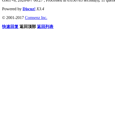
GMT+8, 2026-8-7 06:27
, Processed in 0.050783 second(s), 11 que
Powered by
Discuz!
X3.4
© 2001-2017
Comsenz Inc.
快速回复
返回顶部
返回列表