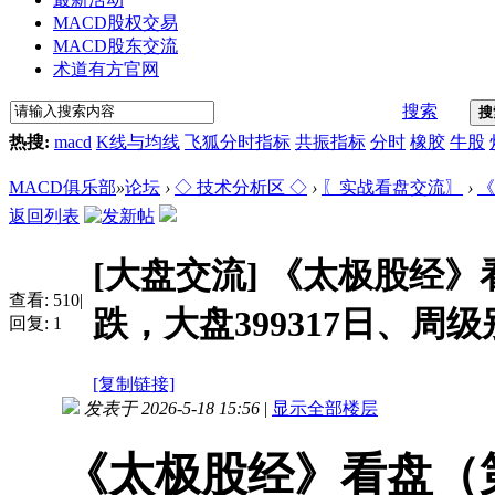
MACD股权交易
MACD股东交流
术道有方官网
搜索
搜
热搜:
macd
K线与均线
飞狐分时指标
共振指标
分时
橡胶
牛股
MACD俱乐部
»
论坛
›
◇ 技术分析区 ◇
›
〖实战看盘交流〗
›
《
返回列表
[大盘交流]
《太极股经》看
查看:
510
|
跌，大盘399317日、周
回复:
1
[复制链接]
发表于 2026-5-18 15:56
|
显示全部楼层
《太极股经》看盘（第