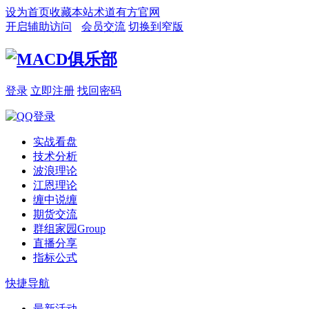
设为首页
收藏本站
术道有方官网
开启辅助访问
会员交流
切换到窄版
登录
立即注册
找回密码
实战看盘
技术分析
波浪理论
江恩理论
缠中说缠
期货交流
群组家园
Group
直播分享
指标公式
快捷导航
最新活动