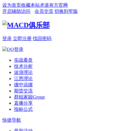
设为首页
收藏本站
术道有方官网
开启辅助访问
会员交流
切换到窄版
登录
立即注册
找回密码
实战看盘
技术分析
波浪理论
江恩理论
缠中说缠
期货交流
群组家园
Group
直播分享
指标公式
快捷导航
最新活动