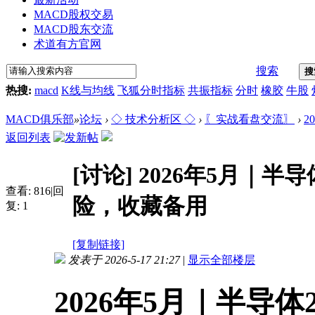
MACD股权交易
MACD股东交流
术道有方官网
搜索
搜
热搜:
macd
K线与均线
飞狐分时指标
共振指标
分时
橡胶
牛股
MACD俱乐部
»
论坛
›
◇ 技术分析区 ◇
›
〖实战看盘交流〗
›
2
返回列表
[讨论]
2026年5月｜半
查看:
816
|
回
险，收藏备用
复:
1
[复制链接]
发表于 2026-5-17 21:27
|
显示全部楼层
2026年5月｜半导