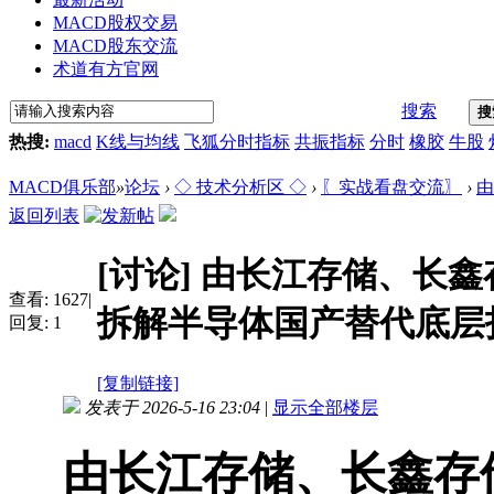
MACD股权交易
MACD股东交流
术道有方官网
搜索
搜
热搜:
macd
K线与均线
飞狐分时指标
共振指标
分时
橡胶
牛股
MACD俱乐部
»
论坛
›
◇ 技术分析区 ◇
›
〖实战看盘交流〗
›
由
返回列表
[讨论]
由长江存储、长鑫
查看:
1627
|
拆解半导体国产替代底层
回复:
1
[复制链接]
发表于 2026-5-16 23:04
|
显示全部楼层
由长江存储、长鑫存