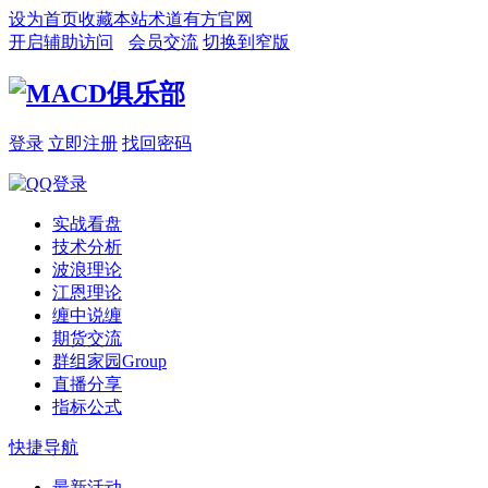
设为首页
收藏本站
术道有方官网
开启辅助访问
会员交流
切换到窄版
登录
立即注册
找回密码
实战看盘
技术分析
波浪理论
江恩理论
缠中说缠
期货交流
群组家园
Group
直播分享
指标公式
快捷导航
最新活动