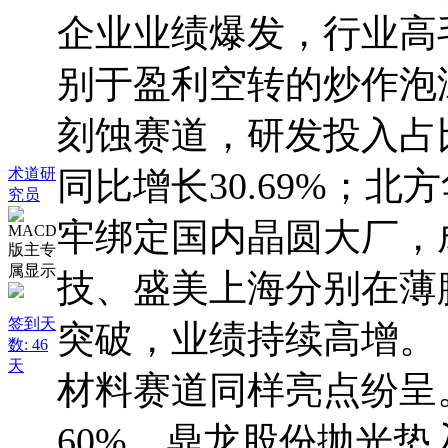
企业业绩爆发，行业高
别于盈利空转的炒作泡
刻蚀赛道，研发投入占比高
术道研
同比增长30.69%；
究员
牢绑定国内晶圆大厂，
技、盛美上海分别在薄
签到天
突破，业绩持续高增。
数: 46
天
材料赛道同样亮点纷呈
60%，鼎龙股份抛光