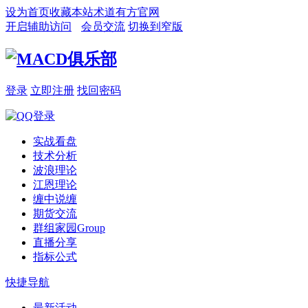
设为首页
收藏本站
术道有方官网
开启辅助访问
会员交流
切换到窄版
登录
立即注册
找回密码
实战看盘
技术分析
波浪理论
江恩理论
缠中说缠
期货交流
群组家园
Group
直播分享
指标公式
快捷导航
最新活动