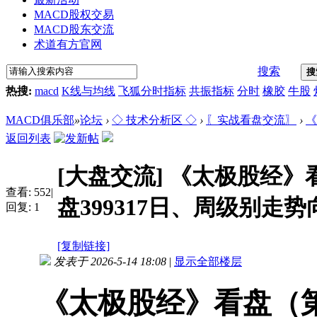
MACD股权交易
MACD股东交流
术道有方官网
搜索
搜
热搜:
macd
K线与均线
飞狐分时指标
共振指标
分时
橡胶
牛股
MACD俱乐部
»
论坛
›
◇ 技术分析区 ◇
›
〖实战看盘交流〗
›
《
返回列表
[大盘交流]
《太极股经》看
查看:
552
|
盘399317日、周级别走势向
回复:
1
[复制链接]
发表于 2026-5-14 18:08
|
显示全部楼层
《太极股经》看盘（第