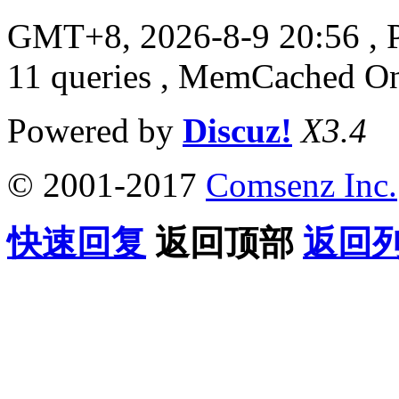
GMT+8, 2026-8-9 20:56
, 
11 queries , MemCached O
Powered by
Discuz!
X3.4
© 2001-2017
Comsenz Inc.
快速回复
返回顶部
返回