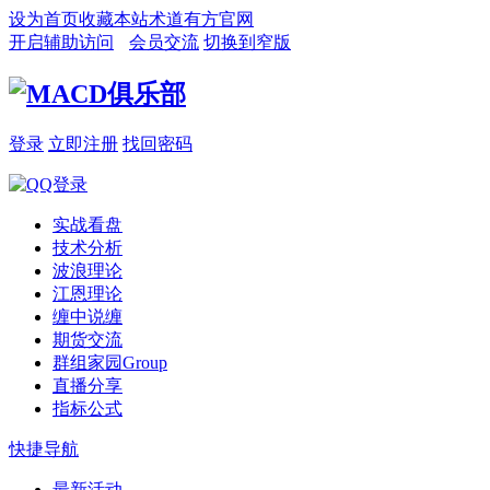
设为首页
收藏本站
术道有方官网
开启辅助访问
会员交流
切换到窄版
登录
立即注册
找回密码
实战看盘
技术分析
波浪理论
江恩理论
缠中说缠
期货交流
群组家园
Group
直播分享
指标公式
快捷导航
最新活动