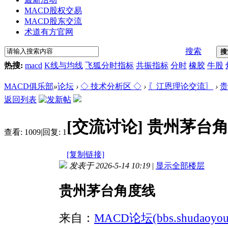
MACD股权交易
MACD股东交流
术道有方官网
搜索
搜
热搜:
macd
K线与均线
飞狐分时指标
共振指标
分时
橡胶
牛股
MACD俱乐部
»
论坛
›
◇ 技术分析区 ◇
›
〖江恩理论交流〗
›
贵
返回列表
[交流讨论]
贵州茅台
查看:
1009
|
回复:
1
[复制链接]
发表于 2026-5-14 10:19
|
显示全部楼层
贵州茅台角度线
来自：
MACD论坛(bbs.shudaoyouf