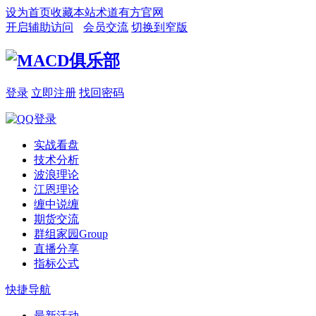
设为首页
收藏本站
术道有方官网
开启辅助访问
会员交流
切换到窄版
登录
立即注册
找回密码
实战看盘
技术分析
波浪理论
江恩理论
缠中说缠
期货交流
群组家园
Group
直播分享
指标公式
快捷导航
最新活动