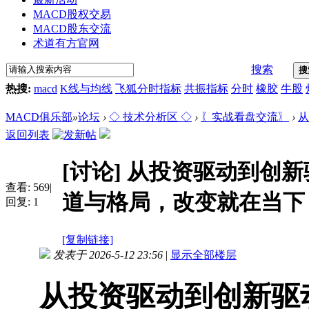
MACD股权交易
MACD股东交流
术道有方官网
搜索
搜
热搜:
macd
K线与均线
飞狐分时指标
共振指标
分时
橡胶
牛股
MACD俱乐部
»
论坛
›
◇ 技术分析区 ◇
›
〖实战看盘交流〗
›
从
返回列表
[讨论]
从投资驱动到创新
查看:
569
|
道与格局，改变就在当下
回复:
1
[复制链接]
发表于 2026-5-12 23:56
|
显示全部楼层
从投资驱动到创新驱