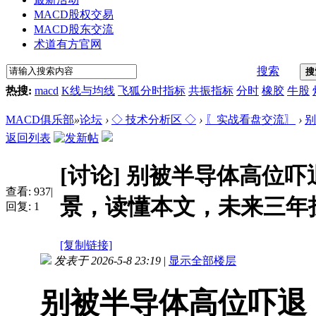
MACD股权交易
MACD股东交流
术道有方官网
搜索
搜
热搜:
macd
K线与均线
飞狐分时指标
共振指标
分时
橡胶
牛股
MACD俱乐部
»
论坛
›
◇ 技术分析区 ◇
›
〖实战看盘交流〗
›
别
返回列表
[讨论]
别被半导体高位吓退
查看:
937
|
景，读懂本文，未来三年投资
回复:
1
[复制链接]
发表于 2026-5-8 23:19
|
显示全部楼层
别被半导体高位吓退！