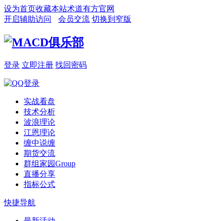
设为首页
收藏本站
术道有方官网
开启辅助访问
会员交流
切换到窄版
登录
立即注册
找回密码
实战看盘
技术分析
波浪理论
江恩理论
缠中说缠
期货交流
群组家园
Group
直播分享
指标公式
快捷导航
最新活动