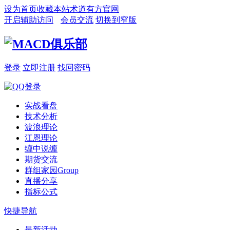
设为首页
收藏本站
术道有方官网
开启辅助访问
会员交流
切换到窄版
登录
立即注册
找回密码
实战看盘
技术分析
波浪理论
江恩理论
缠中说缠
期货交流
群组家园
Group
直播分享
指标公式
快捷导航
最新活动