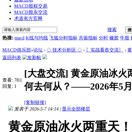
MACD股权交易
MACD股东交流
术道有方官网
搜索
搜
热搜:
macd
K线与均线
飞狐分时指标
共振指标
分时
橡胶
牛股
MACD俱乐部
»
论坛
›
◇ 技术分析区 ◇
›
〖实战看盘交流〗
›
黄
返回列表
[大盘交流]
黄金原油冰火
查看:
781
|
何去何从？——2026年5月7
回复:
1
[复制链接]
发表于 2026-5-7 14:14
|
显示全部楼层
黄金原油冰火两重天！