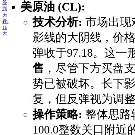
签
美原油 (CL):
到
天
技术分析:
​ 市场出
数:
16
天
影线的大阴线，价格从1
弹收于97.18。这
售
，尽管下方买盘
势已被破坏。长下
复，但反弹视为调
操作策略:
​ 整体思
100.0整数关口附