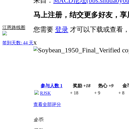
来自：
MACD论坛(bbs.shudaoyouf
马上注册，结交更多好友，享
江恩路线图
您需要
登录
才可以下载或查看，
x
签到天数: 44 天
参与人数
1
奖励
+18
热心
+9
金
+ 18
+ 9
+ 8
RJSK
查看全部评分
金币: