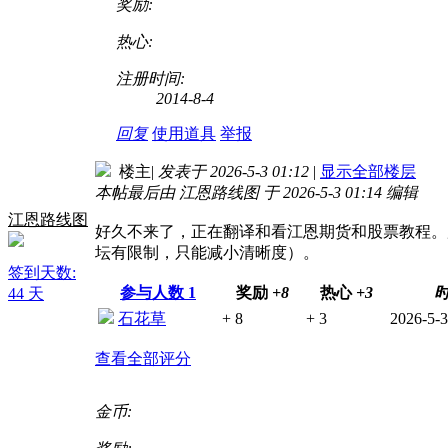
奖励:
热心:
注册时间:
2014-8-4
回复
使用道具
举报
楼主
|
发表于 2026-5-3 01:12
|
显示全部楼层
本帖最后由 江恩路线图 于 2026-5-3 01:14 编辑
江恩路线图
好久不来了，正在翻译和看江恩期货和股票教程。
坛有限制，只能减小清晰度）。
签到天数:
参与人数
1
奖励
+8
热心
+3
44 天
石花草
+ 8
+ 3
2026-5-3
查看全部评分
金币: