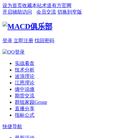
设为首页
收藏本站
术道有方官网
开启辅助访问
会员交流
切换到窄版
登录
立即注册
找回密码
实战看盘
技术分析
波浪理论
江恩理论
缠中说缠
期货交流
群组家园
Group
直播分享
指标公式
快捷导航
最新活动