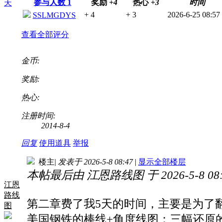
参与人数
1
奖励
+4
热心
+3
时间
天
+ 4
+ 3
2026-6-25 08:57
SSLMGDYS
查看全部评分
金币:
奖励:
热心:
注册时间:
2014-8-4
回复
使用道具
举报
楼主
|
发表于 2026-5-8 08:47
|
显示全部楼层
本帖最后由 江恩路线图 于 2026-5-8 08
江恩
路线
第二章费了我5天的时间，主要是为了
图
美国钢铁的棒线+角度线图；三幅还原