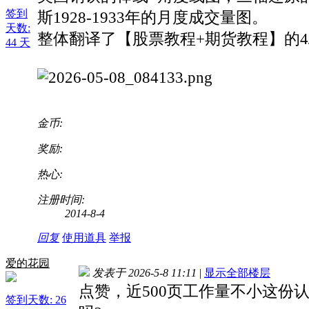
签到
斯1928-1933年的月度成交量图。
天数:
整体翻译了【股票教程+期货教程】的4
44 天
金币:
奖励:
热心:
注册时间:
2014-8-4
回复
使用道具
举报
爱的花园
发表于 2026-5-8 11:11
|
显示全部楼层
点赞，近500页工作量不小这份
签到天数: 26