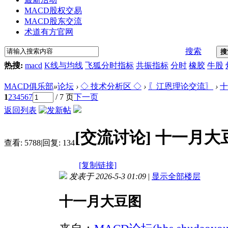
MACD股权交易
MACD股东交流
术道有方官网
搜索
搜
热搜:
macd
K线与均线
飞狐分时指标
共振指标
分时
橡胶
牛股
MACD俱乐部
»
论坛
›
◇ 技术分析区 ◇
›
〖江恩理论交流〗
›
十
1
2
3
4
5
6
7
/ 7 页
下一页
返回列表
[交流讨论]
十一月大
查看:
5788
|
回复:
134
[复制链接]
发表于 2026-5-3 01:09
|
显示全部楼层
十一月大豆图