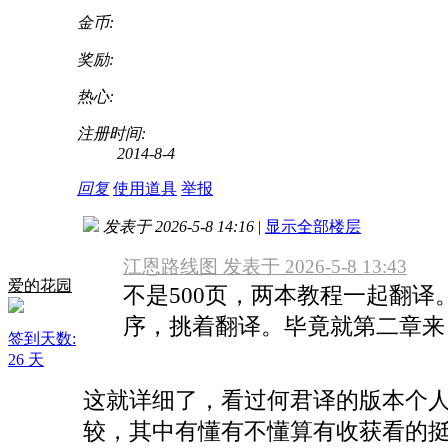
金币:
奖励:
热心:
注册时间:
2014-8-4
回复
使用道具
举报
发表于 2026-5-8 14:16
|
显示全部楼层
江恩路线图 发表于 2026-5-8 13:43
爱的花园
不是500页，两本教程一起翻译
序，挑着翻译。毕竟就第二章来 .
签到天数:
26 天
这就详细了，看过何君译的版本个
较，其中有懂有不懂算有收获看的