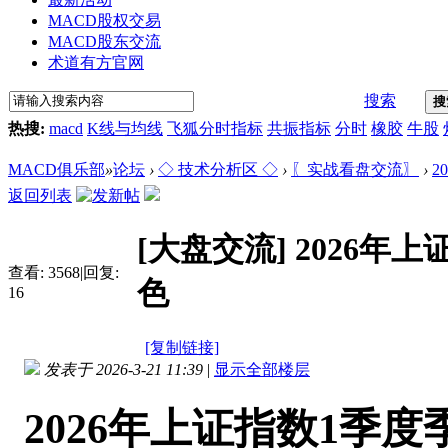
MACD股权交易
MACD股东交流
术道有方官网
搜索
搜
热搜:
macd
K线与均线
飞狐分时指标
共振指标
分时
橡胶
牛股
MACD俱乐部
»
论坛
›
◇ 技术分析区 ◇
›
〖实战看盘交流〗
›
2
返回列表
[大盘交流]
2026年
查看:
3568
|
回复:
色
16
[复制链接]
发表于 2026-3-21 11:39
|
显示全部楼层
2026年上证指数1季