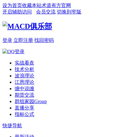
设为首页
收藏本站
术道有方官网
开启辅助访问
会员交流
切换到窄版
登录
立即注册
找回密码
实战看盘
技术分析
波浪理论
江恩理论
缠中说缠
期货交流
群组家园
Group
直播分享
指标公式
快捷导航
最新活动