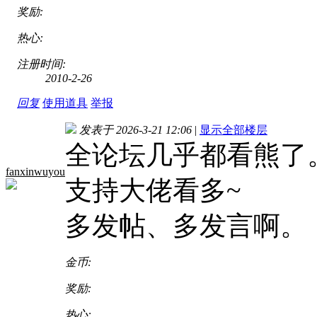
奖励:
热心:
注册时间:
2010-2-26
回复
使用道具
举报
发表于 2026-3-21 12:06
|
显示全部楼层
全论坛几乎都看熊了
fanxinwuyou
支持大佬看多~
多发帖、多发言啊。
金币:
奖励:
热心: