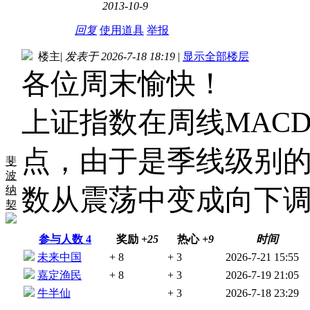
2013-10-9
回复
使用道具
举报
楼主
|
发表于 2026-7-18 18:19
|
显示全部楼层
各位周末愉快！
上证指数在周线MACD
点，由于是季线级别
斐
波
纳
数从震荡中变成向下
契
参与人数
4
奖励
+25
热心
+9
时间
未来中国
+ 8
+ 3
2026-7-21 15:55
嘉定渔民
+ 8
+ 3
2026-7-19 21:05
牛半仙
+ 3
2026-7-18 23:29