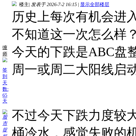
楼主
|
发表于 2026-7-2 16:15
|
显示全部楼层
历史上每次有机会进
不知道这一次怎么样
今天的下跌是ABC盘
缠
师
周一或周二大阳线启
签
到
天
数:
65
天
不过今天下跌力度较
桶冷水，感觉失败的