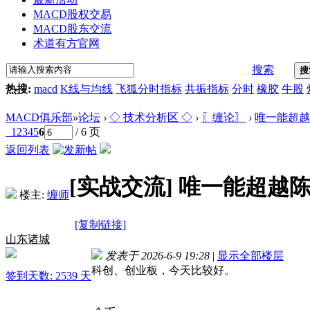
MACD股权交易
MACD股东交流
术道有方官网
搜索
搜
热搜:
macd
K线与均线
飞狐分时指标
共振指标
分时
橡胶
牛股
MACD俱乐部
»
论坛
›
◇ 技术分析区 ◇
›
〖缠论〗
›
唯一能超越
1
2
3
4
5
6
/ 6 页
返回列表
[实战交流]
唯一能超越陈
楼主:
缠师
[复制链接]
山东诸城
发表于 2026-6-9 19:28
|
显示全部楼层
科创、创业板，今天比较好。
签到天数: 2539 天