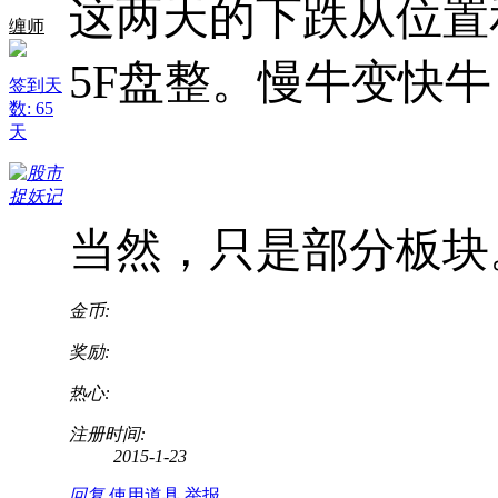
这两天的下跌从位置
缠师
5F盘整。慢牛变快
签到天
数: 65
天
当然，只是部分板块
金币:
奖励:
热心:
注册时间:
2015-1-23
回复
使用道具
举报