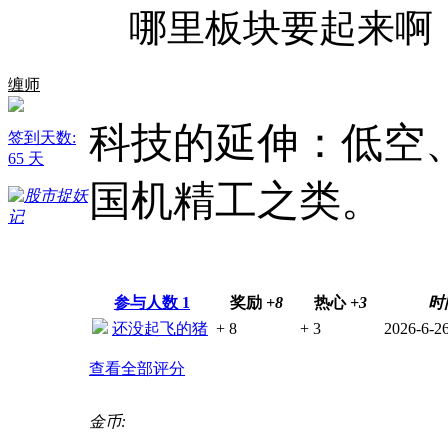
哪里板块要起来啊
缠师
科技的延伸：低空
签到天数:
65 天
国机精工之类。
参与人数
1
奖励
+8
热心
+3
时
还没起飞的猪
+ 8
+ 3
2026-6-26
查看全部评分
金币: