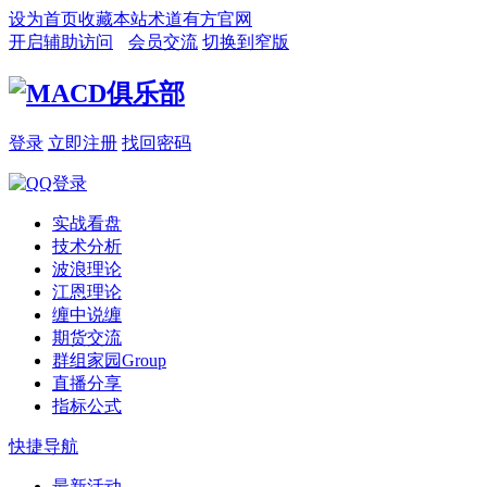
设为首页
收藏本站
术道有方官网
开启辅助访问
会员交流
切换到窄版
登录
立即注册
找回密码
实战看盘
技术分析
波浪理论
江恩理论
缠中说缠
期货交流
群组家园
Group
直播分享
指标公式
快捷导航
最新活动