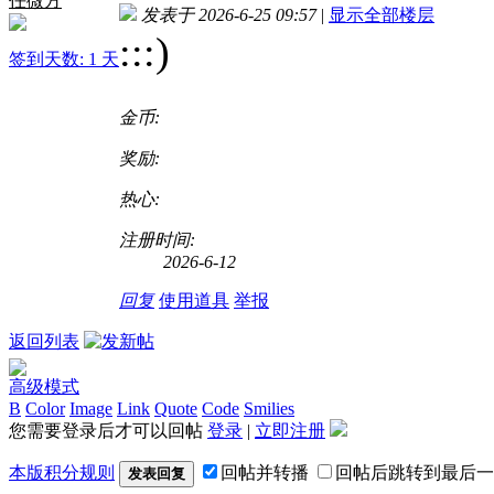
任微方
发表于 2026-6-25 09:57
|
显示全部楼层
:
::)
签到天数: 1 天
金币:
奖励:
热心:
注册时间:
2026-6-12
回复
使用道具
举报
返回列表
高级模式
B
Color
Image
Link
Quote
Code
Smilies
您需要登录后才可以回帖
登录
|
立即注册
本版积分规则
回帖并转播
回帖后跳转到最后一
发表回复