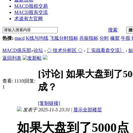
MACD股权交易
MACD股东交流
术道有方官网
搜索
搜
热搜:
macd
K线与均线
飞狐分时指标
共振指标
分时
橡胶
牛股
MACD俱乐部
»
论坛
›
◇ 技术分析区 ◇
›
〖实战看盘交流〗
›
如
返回列表
[讨论]
如果大盘到了5
查看:
1110
|
回复:
成？
1
[复制链接]
发表于 2025-11-5 23:31
|
显示全部楼层
如果大盘到了5000