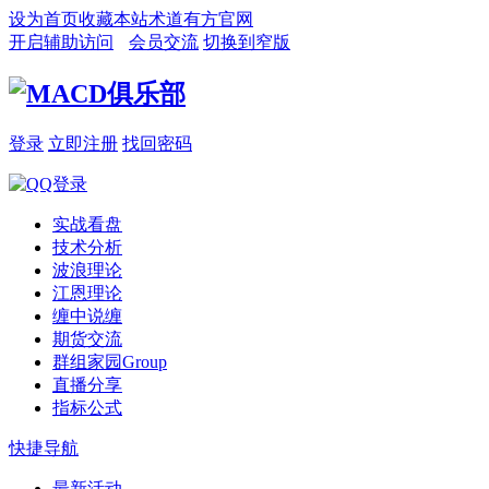
设为首页
收藏本站
术道有方官网
开启辅助访问
会员交流
切换到窄版
登录
立即注册
找回密码
实战看盘
技术分析
波浪理论
江恩理论
缠中说缠
期货交流
群组家园
Group
直播分享
指标公式
快捷导航
最新活动