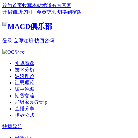
设为首页
收藏本站
术道有方官网
开启辅助访问
会员交流
切换到窄版
登录
立即注册
找回密码
实战看盘
技术分析
波浪理论
江恩理论
缠中说缠
期货交流
群组家园
Group
直播分享
指标公式
快捷导航
最新活动