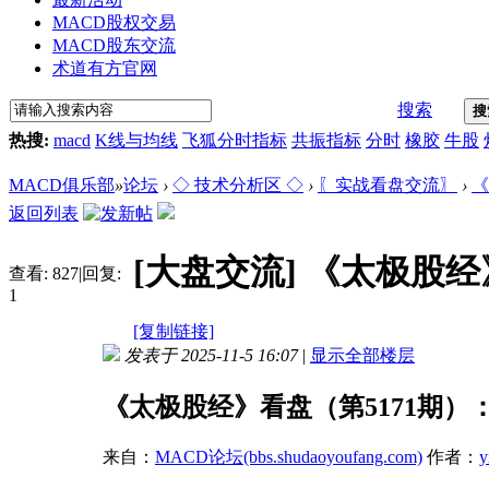
MACD股权交易
MACD股东交流
术道有方官网
搜索
搜
热搜:
macd
K线与均线
飞狐分时指标
共振指标
分时
橡胶
牛股
MACD俱乐部
»
论坛
›
◇ 技术分析区 ◇
›
〖实战看盘交流〗
›
《
返回列表
[大盘交流]
《太极股经
查看:
827
|
回复:
1
[复制链接]
发表于 2025-11-5 16:07
|
显示全部楼层
《太极股经》看盘（第5171期
来自：
MACD论坛(bbs.shudaoyoufang.com)
作者：
y