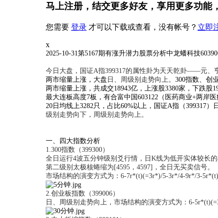
马上注册，结交更多好友，享用更多功能
您需要
登录
才可以下载或查看，没有帐号？
立即
x
2025-10-31第5167期有涨升潜力股票分析中龙蟠科技6039
天天
今日大盘，国证A指399317的属性卦为
乾卦——元、
两市缩量上涨，大盘
日、周级别走势向上。
300指数、创
两市缩量上涨，共成交18943亿，上涨股3380家，下跌股
最大连板高度7板，有合富中国603122（医药商业+两
20日均线上3282只，占比60%以上，国证A指（39931
级别走势向下，周级别走势向上。
一、四大指数分析
1.300指数（399300）
全日运行4波五分钟级别爻行情，日K线为低开实体较长
第二级别太极核蜷缩为[4595，4597]，全日无买卖信号。
市场结构的演变方式为：
6-7r*(t)(=3r*)/5-3r*/4-9r*/3-5r*(
2.创业板指数（399006）
日、周级别走势向上，市场结构的演变方式为：6-5r*(t)(=3r*(t))/5-