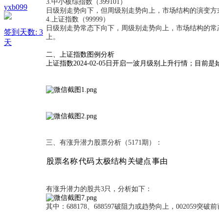
3.中小板综指数（399101）
yxb099
日级别走势向下，但周级别走势向上，市场结构的演变方式为：6-r*/5-11r*
4.
上证指数（99999）
日级别走势常态下向下，周级别走势向上，市场结构的常态演变方式为：6-5r*
签到天数: 3
上。
天
二、上证指数图例分析
上证指数2024-02-05日开启一波月级别上升行情；目前
三、有涨升潜力股票分析（5171期）：
股票名称
代码
太极结构
关键点
事由
有涨升潜力的股共3只，分析如下：
其中：688178、688597破阻力或趋势向上，002059突破