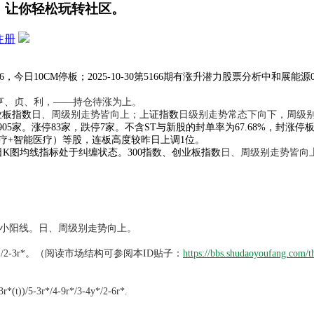
，让你轻松玩转社区。
注册
06，今日10CM停板；2025-10-30第5166期有涨升潜力股票分析中和展能源0
亨、贞、利，——持仓待涨为上。
业板指数
日、周级别走势皆向上；
上证指数
日级别走势常态下向下，周级
1905家。涨停83家，跌停7家。不含ST与新股的封单率为67.68%，封
岸医疗+智能医疗）等股，连板高度较昨日上调1位。
7）日K图均线指标处于纠缠状态。300指数、创业板指数
日、周级别走势皆向
的小阳线。日、周级别走势向上。
t)/2-3r*。
（阅读市场结构可参阅本ID贴子：
https://bbs.shudaoyoufang.com/
3r*/4-9r*/3-4y*/2-6r*.