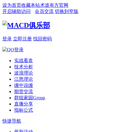
设为首页
收藏本站
术道有方官网
开启辅助访问
会员交流
切换到窄版
登录
立即注册
找回密码
实战看盘
技术分析
波浪理论
江恩理论
缠中说缠
期货交流
群组家园
Group
直播分享
指标公式
快捷导航
最新活动