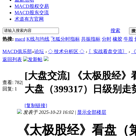
MACD股权交易
MACD股东交流
术道有方官网
搜索
搜
热搜:
macd
K线与均线
飞狐分时指标
共振指标
分时
橡胶
牛股
MACD俱乐部
»
论坛
›
◇ 技术分析区 ◇
›
〖实战看盘交流〗
›
《
返回列表
[大盘交流]
《太极股经》看
查看:
782
|
大盘（399317）日级别走势
回复:
1
[复制链接]
发表于 2025-10-23 16:02
|
显示全部楼层
《太极股经》看盘（第