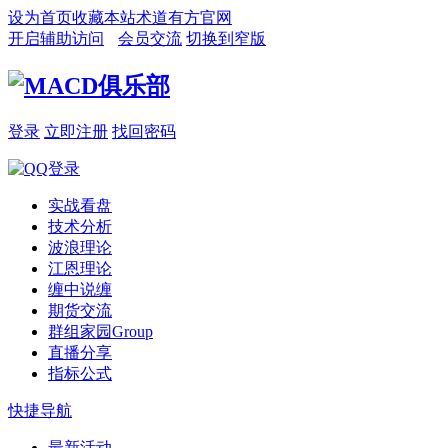
设为首页
收藏本站
术道有方官网
开启辅助访问
会员交流
切换到窄版
登录
立即注册
找回密码
实战看盘
技术分析
波浪理论
江恩理论
缠中说缠
期货交流
群组家园
Group
直播分享
指标公式
快捷导航
最新活动