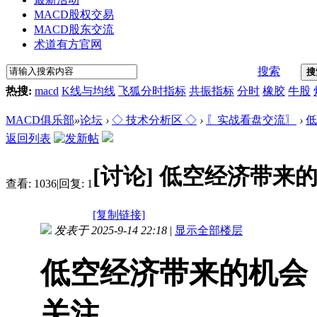
MACD股权交易
MACD股东交流
术道有方官网
搜索
搜
热搜:
macd
K线与均线
飞狐分时指标
共振指标
分时
橡胶
牛股
MACD俱乐部
»
论坛
›
◇ 技术分析区 ◇
›
〖实战看盘交流〗
›
低
返回列表
[讨论]
低空经济带来
查看:
1036
|
回复:
1
[复制链接]
发表于 2025-9-14 22:18
|
显示全部楼层
低空经济带来的机会
关注