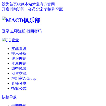
设为首页
收藏本站
术道有方官网
开启辅助访问
会员交流
切换到窄版
登录
立即注册
找回密码
实战看盘
技术分析
波浪理论
江恩理论
缠中说缠
期货交流
群组家园
Group
直播分享
指标公式
快捷导航
最新活动