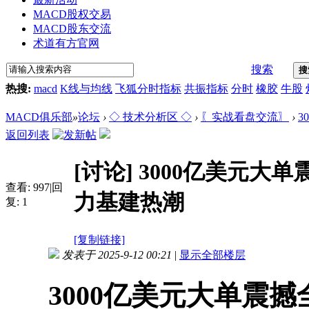
MACD股权交易
MACD股东交流
术道有方官网
搜索
搜
热搜:
macd
K线与均线
飞狐分时指标
共振指标
分时
橡胶
牛股
MACD俱乐部
»
论坛
›
◇ 技术分析区 ◇
›
〖实战看盘交流〗
›
3
返回列表
[讨论]
3000亿美元大单
查看:
997
|
回
力基建热潮
复:
1
[复制链接]
发表于 2025-9-12 00:21
|
显示全部楼层
3000亿美元大单震撼