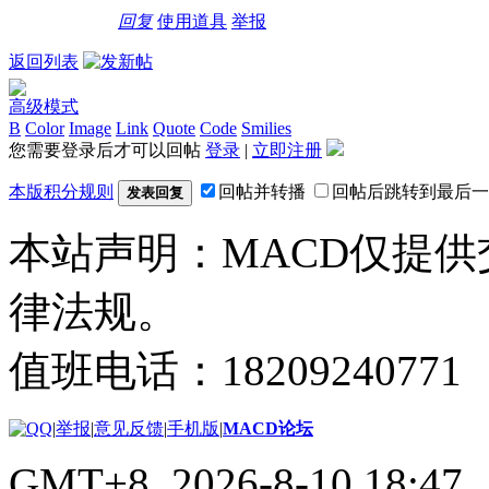
回复
使用道具
举报
返回列表
高级模式
B
Color
Image
Link
Quote
Code
Smilies
您需要登录后才可以回帖
登录
|
立即注册
本版积分规则
回帖并转播
回帖后跳转到最后一
发表回复
本站声明：MACD仅提
律法规。
值班电话：18209240771
|
举报
|
意见反馈
|
手机版
|
MACD论坛
GMT+8, 2026-8-10 18:47
,