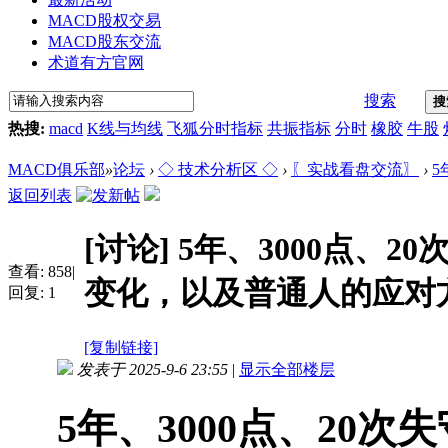
MACD股权交易
MACD股东交流
术道有方官网
搜索
搜
热搜:
macd
K线与均线
飞狐分时指标
共振指标
分时
橡胶
牛股
MACD俱乐部
»
论坛
›
◇ 技术分析区 ◇
›
〖实战看盘交流〗
›
5
返回列表
[讨论]
5年、3000点、
查看:
858
|
变化，以及普通人的应对
回复:
1
[复制链接]
发表于 2025-9-6 23:55
|
显示全部楼层
5年、3000点、20