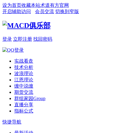
设为首页
收藏本站
术道有方官网
开启辅助访问
会员交流
切换到窄版
登录
立即注册
找回密码
实战看盘
技术分析
波浪理论
江恩理论
缠中说缠
期货交流
群组家园
Group
直播分享
指标公式
快捷导航
最新活动