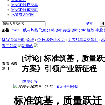
MACD股权交易
MACD股东交流
术道有方官网
搜索
搜
热搜:
macd
K线与均线
飞狐分时指标
共振指标
分时
橡胶
牛股
MACD俱乐部
»
论坛
›
◇ 技术分析区 ◇
›
〖实战看盘交流〗
›
标
返回列表
[讨论]
标准筑基，质量跃
查看:
685
|
回
方案》引领产业新征程
复:
1
[复制链接]
发表于 2025-9-1 23:52
|
显示全部楼层
标准筑基，质量跃迁