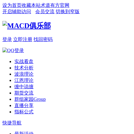
设为首页
收藏本站
术道有方官网
开启辅助访问
会员交流
切换到窄版
登录
立即注册
找回密码
实战看盘
技术分析
波浪理论
江恩理论
缠中说缠
期货交流
群组家园
Group
直播分享
指标公式
快捷导航
最新活动