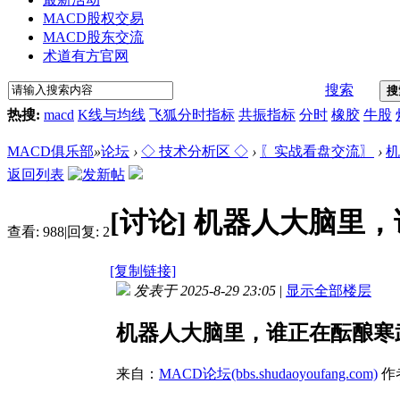
MACD股权交易
MACD股东交流
术道有方官网
搜索
搜
热搜:
macd
K线与均线
飞狐分时指标
共振指标
分时
橡胶
牛股
MACD俱乐部
»
论坛
›
◇ 技术分析区 ◇
›
〖实战看盘交流〗
›
机
返回列表
[讨论]
机器人大脑里，
查看:
988
|
回复:
2
[复制链接]
发表于 2025-8-29 23:05
|
显示全部楼层
机器人大脑里，谁正在酝酿寒
来自：
MACD论坛(bbs.shudaoyoufang.com)
作