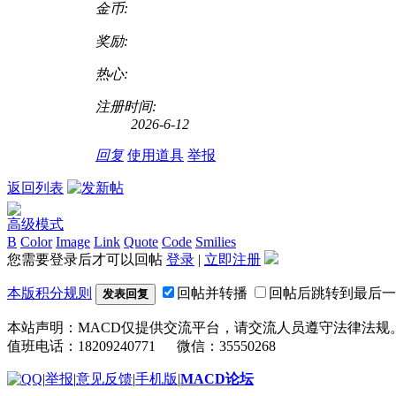
金币:
奖励:
热心:
注册时间:
2026-6-12
回复
使用道具
举报
返回列表
高级模式
B
Color
Image
Link
Quote
Code
Smilies
您需要登录后才可以回帖
登录
|
立即注册
本版积分规则
回帖并转播
回帖后跳转到最后一
发表回复
本站声明：MACD仅提供交流平台，请交流人员遵守法律法规
值班电话：18209240771 微信：35550268
|
举报
|
意见反馈
|
手机版
|
MACD论坛