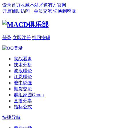
设为首页
收藏本站
术道有方官网
开启辅助访问
会员交流
切换到窄版
登录
立即注册
找回密码
实战看盘
技术分析
波浪理论
江恩理论
缠中说缠
期货交流
群组家园
Group
直播分享
指标公式
快捷导航
最新活动