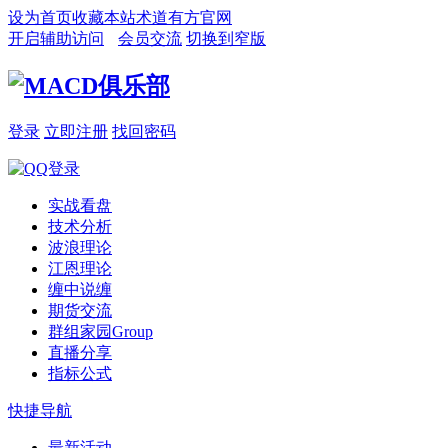
设为首页
收藏本站
术道有方官网
开启辅助访问
会员交流
切换到窄版
登录
立即注册
找回密码
实战看盘
技术分析
波浪理论
江恩理论
缠中说缠
期货交流
群组家园
Group
直播分享
指标公式
快捷导航
最新活动