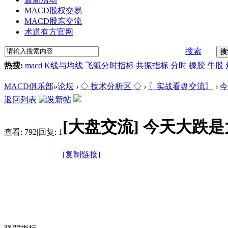
MACD股权交易
MACD股东交流
术道有方官网
搜索
搜
热搜:
macd
K线与均线
飞狐分时指标
共振指标
分时
橡胶
牛股
MACD俱乐部
»
论坛
›
◇ 技术分析区 ◇
›
〖实战看盘交流〗
›
今
返回列表
[大盘交流]
今天大跌是
查看:
792
|
回复:
1
[复制链接]