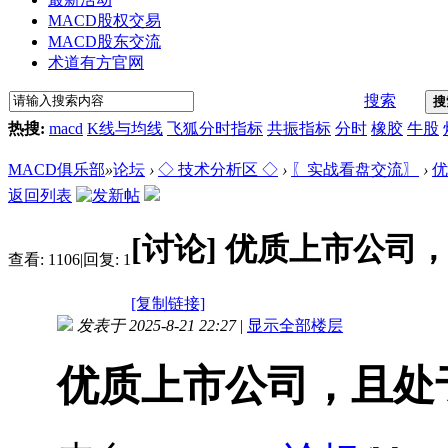
MACD股权交易
MACD股东交流
术道有方官网
搜索
搜
热搜:
macd
K线与均线
飞狐分时指标
共振指标
分时
橡胶
牛股
MACD俱乐部
»
论坛
›
◇ 技术分析区 ◇
›
〖实战看盘交流〗
›
优
返回列表
[讨论]
优质上市公司
查看:
1106
|
回复:
1
[复制链接]
发表于 2025-8-21 22:27
|
显示全部楼层
优质上市公司，且处