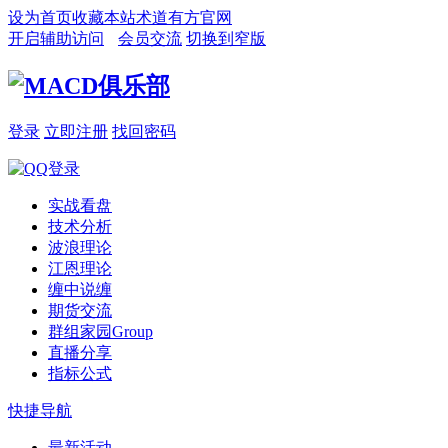
设为首页
收藏本站
术道有方官网
开启辅助访问
会员交流
切换到窄版
登录
立即注册
找回密码
实战看盘
技术分析
波浪理论
江恩理论
缠中说缠
期货交流
群组家园
Group
直播分享
指标公式
快捷导航
最新活动