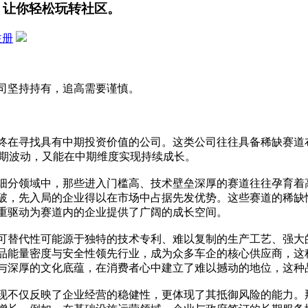
，让你轻松玩转社区。
注册
司坚持持有，追高需要谨慎。
终在寻找具有中期投资价值的公司。这类公司往往具备稀缺赛道
短期波动，又能在中期维度实现持续成长。
细分领域中，那些进入门槛高、技术壁垒深厚的赛道往往孕育着
破，先入局的企业得以在市场中占据先发优势。这些赛道的稀缺
重驱动为赛道内的企业提供了广阔的成长空间。
可替代性可能源于独特的技术专利、难以复制的生产工艺、强大
品能量密度与安全性领先行业，成为众多车企的核心供应商，这
与深厚的文化底蕴，在消费者心中建立了难以撼动的地位，这种
现不仅反映了企业经营的稳健性，更体现了其抵御风险的能力。