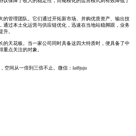
协议保障了收入的稳定性，而规模化的运营模式则有效降低了
大的管理团队。它们通过开拓新市场、并购优质资产、输出技
，通过本土化运营与供应链优化，迅速在当地站稳脚跟，业务
提升。
长的天花板。当一家公司同时具备这四大特质时，便具备了中
得重点关注的对象。
间从一倍到三倍不止。微信：lai8juju