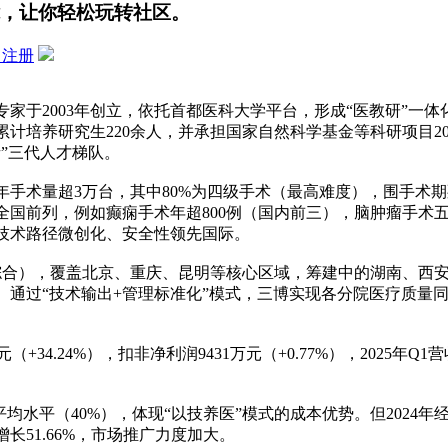
，让你轻松玩转社区。
即注册
家于2003年创立，依托首都医科大学平台，形成“医教研”一
，累计培养研究生220余人，并承担国家自然科学基金等科研项目
”三代人才梯队。
年手术量超3万台，其中80%为四级手术（最高难度），围手术
全国前列，例如癫痫手术年超800例（国内前三），脑肿瘤手术
技术路径微创化、安全性领先国际。
综合），覆盖北京、重庆、昆明等核心区域，筹建中的湖南、西安院
位。通过“技术输出+管理标准化”模式，三博实现各分院医疗质量
亿元（+34.24%），扣非净利润9431万元（+0.77%），2025年Q1营
。
水平（40%），体现“以技养医”模式的成本优势。但2024年经营
51.66%，市场推广力度加大。