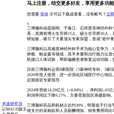
马上注册，结交更多好友，享用更多功能
您需要
登录
才可以下载或查看，没有帐号？
立
x
三博脑科由栾国明、于春江、石祥恩等神经外科专
系，其拥有博士生导师15人、硕士生导师26人
研短板，吸引了大量顶尖专家加盟，形成“老中青
三博脑科以高难度神经外科手术为核心竞争力，
肿瘤、帕金森等领域，其手术量和治疗能力位居
机接口人体试验，帮助偏瘫患者恢复运动功能，
目前三博脑科运营8家医院（5家神经专科、3家
2026年投入使用，进一步强化区域医疗中心地
定期派驻专家指导。
2024年营收14.29亿元（+8.84%），净利润1.05
利润率同比下降9.27%，主要受新院区筹建影响
术道研究员
三博脑科药品和耗材占比约30%，明显低于行业平均
致支付的采购款和人员薪酬增加。销售费用同比增长