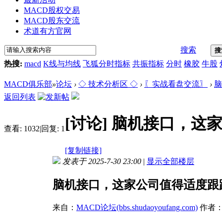
MACD股权交易
MACD股东交流
术道有方官网
搜索
搜
热搜:
macd
K线与均线
飞狐分时指标
共振指标
分时
橡胶
牛股
MACD俱乐部
»
论坛
›
◇ 技术分析区 ◇
›
〖实战看盘交流〗
›
脑
返回列表
[讨论]
脑机接口，这
查看:
1032
|
回复:
1
[复制链接]
发表于 2025-7-30 23:00
|
显示全部楼层
脑机接口，这家公司值得适度跟
来自：
MACD论坛(bbs.shudaoyoufang.com)
作者