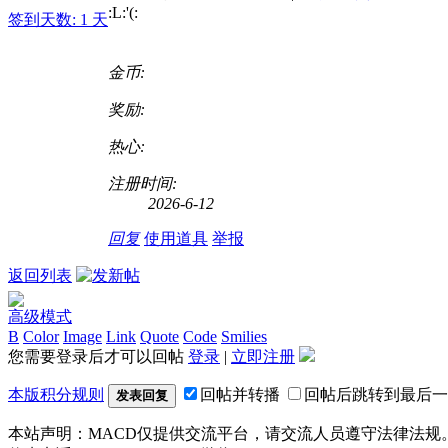
:L:'(
:
签到天数: 1 天
金币:
奖励:
热心:
注册时间:
2026-6-12
回复
使用道具
举报
返回列表
高级模式
B
Color
Image
Link
Quote
Code
Smilies
您需要登录后才可以回帖
登录
|
立即注册
本版积分规则
回帖并转播
回帖后跳转到最后一
发表回复
本站声明：MACD仅提供交流平台，请交流人员遵守法律法规