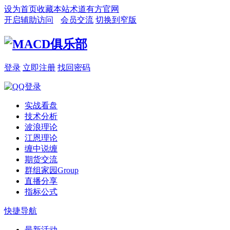
设为首页
收藏本站
术道有方官网
开启辅助访问
会员交流
切换到窄版
登录
立即注册
找回密码
实战看盘
技术分析
波浪理论
江恩理论
缠中说缠
期货交流
群组家园
Group
直播分享
指标公式
快捷导航
最新活动