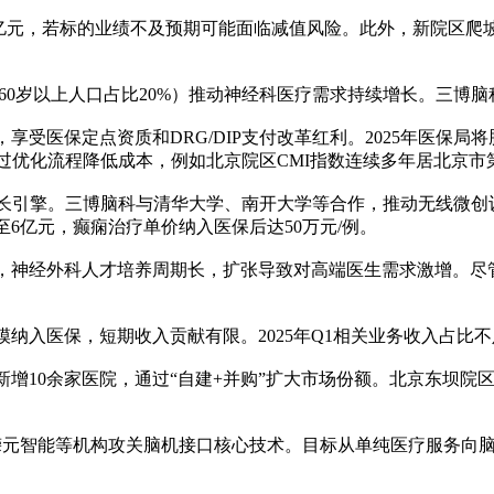
.71亿元，若标的业绩不及预期可能面临减值风险。此外，新院区
（60岁以上人口占比20%）推动神经科医疗需求持续增长。三博
受医保定点资质和DRG/DIP支付改革红利。2025年医保局
通过优化流程降低成本，例如北京院区CMI指数连续多年居北京市
增长引擎。三博脑科与清华大学、南开大学等合作，推动无线微创
至6亿元，癫痫治疗单价纳入医保后达50万元/例。
，神经外科人才培养周期长，扩张导致对高端医生需求激增。尽
纳入医保，短期收入贡献有限。2025年Q1相关业务收入占比
增10余家医院，通过“自建+并购”扩大市场份额。北京东坝院区
、嵘元智能等机构攻关脑机接口核心技术。目标从单纯医疗服务