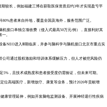
爬坡期较长，例如福建三博在获取医保资质后约3年才实现盈亏平
脑科80%患者来自外地，覆盖全国及海外，服务范围广泛。
将脑机接口单独立项收费（侵入式最高50万元/例），直接利好其
第一。
设备NEO进入Ⅲ期临床，并参与脑科学与脑机接口北京市重点实
管公司通过股权激励和培训体系缓解压力，但人才被挖风险仍
不足5%，且技术成熟度和患者接受度仍需验证，但未来可期。
定位高端医疗，新增放疗、康复等业务，预计2026年贡献增
向脑健康管理延伸，例如开发脑电监测设备、开展神经退行性疾病