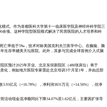
体化模式。作为首都医科大学第十一临床医学院及神经外科学院三
200余项。这种学院型医院模式解决了民营医院的人才培养和科
期死亡率低于5‰，技术对标美国克利夫兰医学中心。在癫痫、脑
五年生存率媲美天坛医院。此外，其参与完成全球首例介入式脑
区预计2025年开业。北京东坝新院区（480张床位）将于
同质化，例如地方医院专家需赴北京培训3个月至1年，并由总部
收3.93亿元（+16.78%），净利润3831万元（+14.56%），但净
活动现金流净额同比下降34.07%至1.62亿元，主要因扩张导