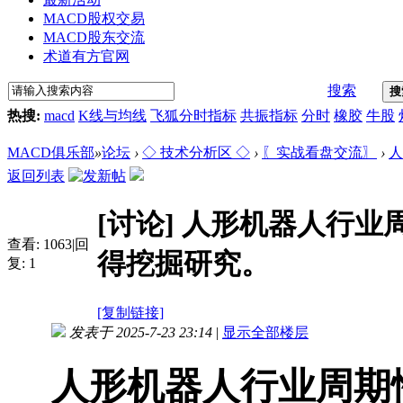
MACD股权交易
MACD股东交流
术道有方官网
搜索
搜
热搜:
macd
K线与均线
飞狐分时指标
共振指标
分时
橡胶
牛股
MACD俱乐部
»
论坛
›
◇ 技术分析区 ◇
›
〖实战看盘交流〗
›
人
返回列表
[讨论]
人形机器人行业
查看:
1063
|
回
得挖掘研究。
复:
1
[复制链接]
发表于 2025-7-23 23:14
|
显示全部楼层
人形机器人行业周期