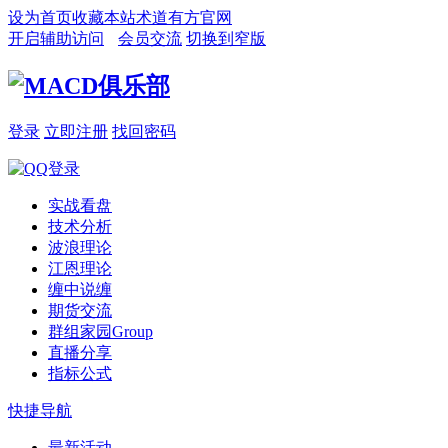
设为首页
收藏本站
术道有方官网
开启辅助访问
会员交流
切换到窄版
登录
立即注册
找回密码
实战看盘
技术分析
波浪理论
江恩理论
缠中说缠
期货交流
群组家园
Group
直播分享
指标公式
快捷导航
最新活动