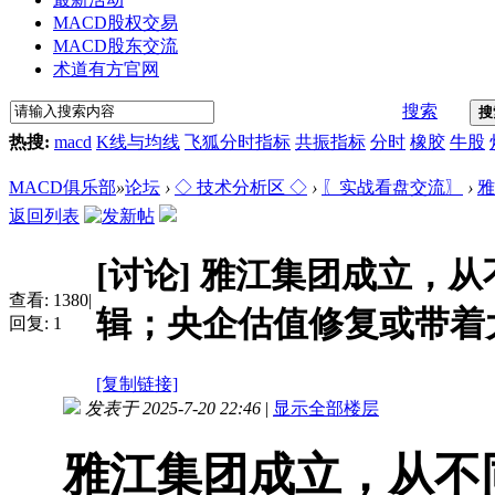
MACD股权交易
MACD股东交流
术道有方官网
搜索
搜
热搜:
macd
K线与均线
飞狐分时指标
共振指标
分时
橡胶
牛股
MACD俱乐部
»
论坛
›
◇ 技术分析区 ◇
›
〖实战看盘交流〗
›
雅
返回列表
[讨论]
雅江集团成立，从
查看:
1380
|
辑；央企估值修复或带着
回复:
1
[复制链接]
发表于 2025-7-20 22:46
|
显示全部楼层
雅江集团成立，从不