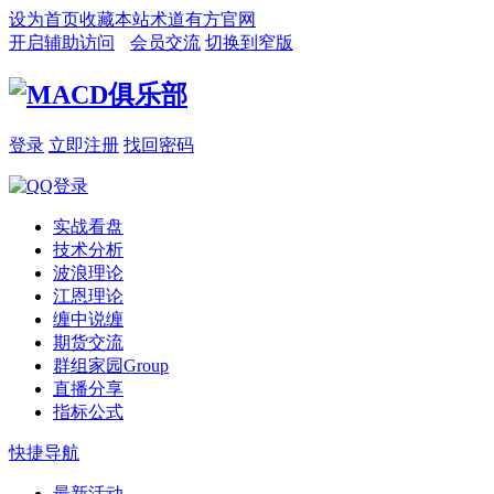
设为首页
收藏本站
术道有方官网
开启辅助访问
会员交流
切换到窄版
登录
立即注册
找回密码
实战看盘
技术分析
波浪理论
江恩理论
缠中说缠
期货交流
群组家园
Group
直播分享
指标公式
快捷导航
最新活动