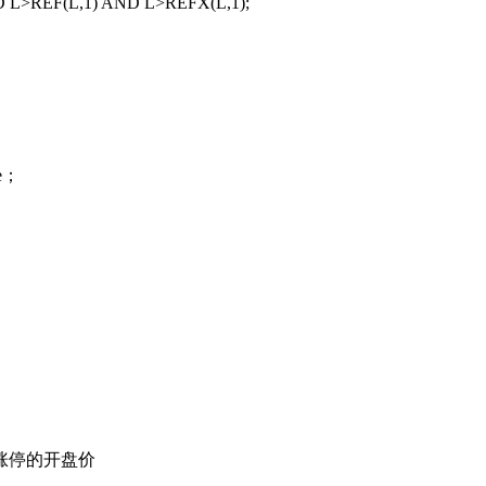
>REF(L,1) AND L>REFX(L,1);
e；
涨停的开盘价