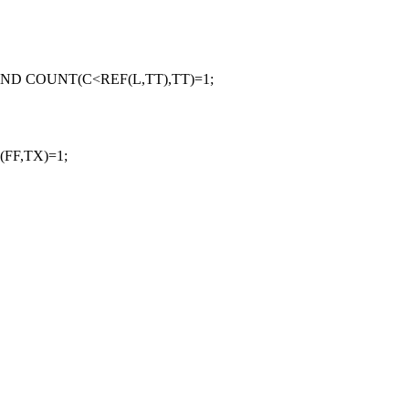
ND COUNT(C<REF(L,TT),TT)=1;
FF,TX)=1;