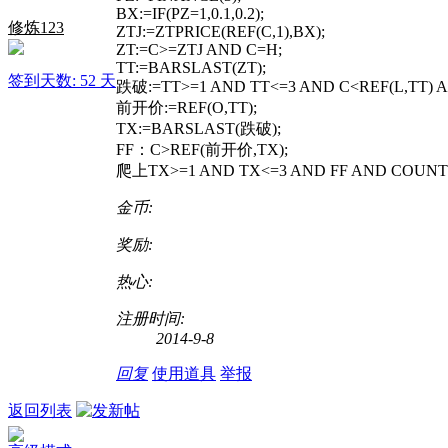
BX:=IF(PZ=1,0.1,0.2);
修炼123
ZTJ:=ZTPRICE(REF(C,1),BX);
ZT:=C>=ZTJ AND C=H;
TT:=BARSLAST(ZT);
签到天数: 52 天
跌破:=TT>=1 AND TT<=3 AND C<REF(L,TT) A
前开价:=REF(O,TT);
TX:=BARSLAST(跌破);
FF：C>REF(前开价,TX);
爬上TX>=1 AND TX<=3 AND FF AND COUNT(
金币:
奖励:
热心:
注册时间:
2014-9-8
回复
使用道具
举报
返回列表