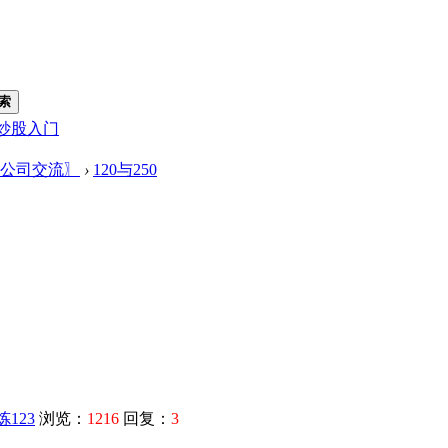
索
炒股入门
公司交流〗
›
120与250
炼123
浏览：
1216
回复：
3