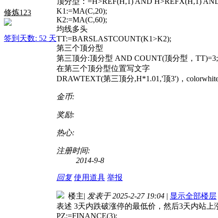
顶分型：=H>REF(H,1) AND H>REFX(H,1) AND L
K1:=MA(C,20);
修炼123
K2:=MA(C,60);
均线多头
签到天数: 52 天
TT:=BARSLASTCOUNT(K1>K2);
第三个顶分型
第三顶分:顶分型 AND COUNT(顶分型，TT)=3;
在第三个顶分型位置写文字
DRAWTEXT(第三顶分,H*1.01,'顶3')，colorwhit
金币:
奖励:
热心:
注册时间:
2014-9-8
回复
使用道具
举报
楼主
|
发表于 2025-2-27 19:04
|
显示全部楼层
表述 3天内跌破涨停的最低价，然后3天内站上
PZ:=FINANCE(3);