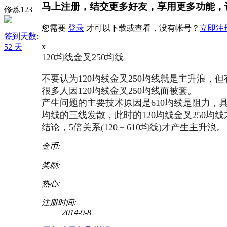
马上注册，结交更多好友，享用更多功能，
修炼123
您需要
登录
才可以下载或查看，没有帐号？
立即注
签到天数:
x
52 天
120均线金叉250均线
不要认为120均线金叉250均线就是主升浪，但
很多人因120均线金叉250均线而被套。
产生问题的主要技术原因是610均线是阻力，具体说
均线的三线发散，此时的120均线金叉250均
结论，5倍关系(120－610均线)才产生主升浪。
金币:
奖励:
热心:
注册时间:
2014-9-8