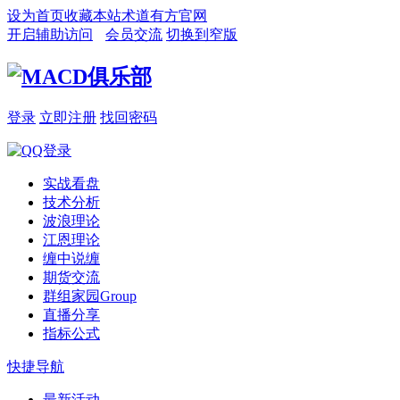
设为首页
收藏本站
术道有方官网
开启辅助访问
会员交流
切换到窄版
登录
立即注册
找回密码
实战看盘
技术分析
波浪理论
江恩理论
缠中说缠
期货交流
群组家园
Group
直播分享
指标公式
快捷导航
最新活动