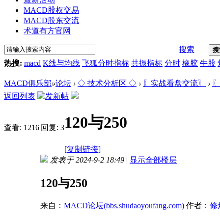
MACD股权交易
MACD股东交流
术道有方官网
搜索
搜
热搜:
macd
K线与均线
飞狐分时指标
共振指标
分时
橡胶
牛股
MACD俱乐部
»
论坛
›
◇ 技术分析区 ◇
›
〖实战看盘交流〗
›
〖
返回列表
120与250
查看:
1216
|
回复:
3
[复制链接]
发表于 2024-9-2 18:49
|
显示全部楼层
120与250
来自：
MACD论坛(bbs.shudaoyoufang.com)
作者：
修