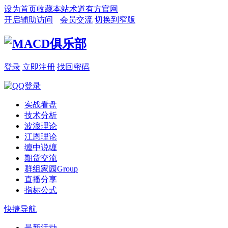
设为首页
收藏本站
术道有方官网
开启辅助访问
会员交流
切换到窄版
登录
立即注册
找回密码
实战看盘
技术分析
波浪理论
江恩理论
缠中说缠
期货交流
群组家园
Group
直播分享
指标公式
快捷导航
最新活动