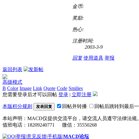
金币:
奖励:
热心:
注册时间:
2003-3-9
回复
使用道具
举报
返回列表
高级模式
B
Color
Image
Link
Quote
Code
Smilies
您需要登录后才可以回帖
登录
|
立即注册
本版积分规则
回帖并转播
回帖后跳转到最后一
发表回复
本站声明：MACD仅提供交流平台，请交流人员遵守法律法规
值班电话：18209240771 微信：35550268
|
举报
|
意见反馈
|
手机版
|
MACD论坛