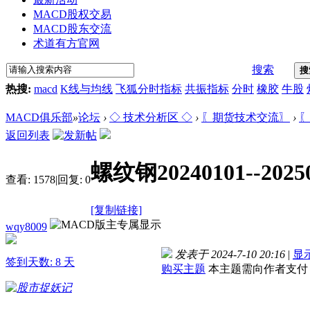
MACD股权交易
MACD股东交流
术道有方官网
搜索
搜
热搜:
macd
K线与均线
飞狐分时指标
共振指标
分时
橡胶
牛股
MACD俱乐部
»
论坛
›
◇ 技术分析区 ◇
›
〖期货技术交流〗
›
〖
返回列表
螺纹钢20240101--20
查看:
1578
|
回复:
0
[复制链接]
wqy8009
发表于 2024-7-10 20:16
|
显
签到天数: 8 天
购买主题
本主题需向作者支