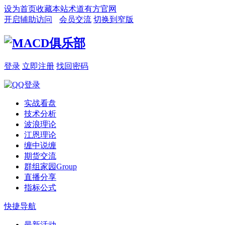
设为首页
收藏本站
术道有方官网
开启辅助访问
会员交流
切换到窄版
登录
立即注册
找回密码
实战看盘
技术分析
波浪理论
江恩理论
缠中说缠
期货交流
群组家园
Group
直播分享
指标公式
快捷导航
最新活动