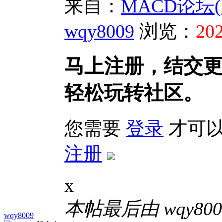
来自：
MACD论坛(bbs
wqy8009
浏览：
20
马上注册，结交
轻松玩转社区。
您需要
登录
才可以
注册
x
本帖最后由 wqy8009 
wqy8009