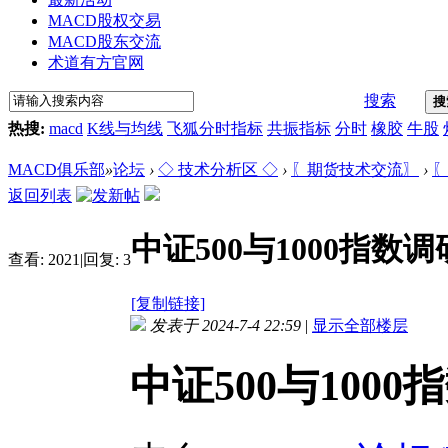
MACD股权交易
MACD股东交流
术道有方官网
搜索
搜
热搜:
macd
K线与均线
飞狐分时指标
共振指标
分时
橡胶
牛股
MACD俱乐部
»
论坛
›
◇ 技术分析区 ◇
›
〖期货技术交流〗
›
〖
返回列表
中证500与1000指数调
查看:
2021
|
回复:
3
[复制链接]
发表于 2024-7-4 22:59
|
显示全部楼层
中证500与1000