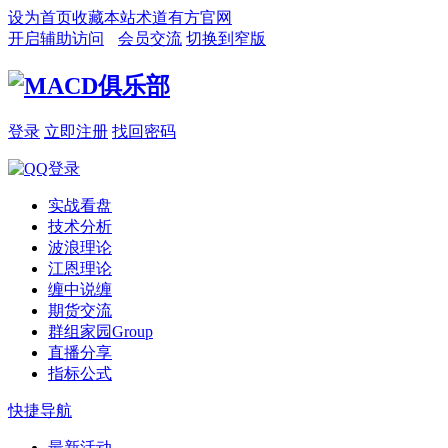
设为首页
收藏本站
术道有方官网
开启辅助访问
会员交流
切换到窄版
登录
立即注册
找回密码
实战看盘
技术分析
波浪理论
江恩理论
缠中说缠
期货交流
群组家园
Group
直播分享
指标公式
快捷导航
最新活动