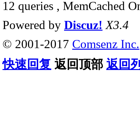
12 queries , MemCached O
Powered by
Discuz!
X3.4
© 2001-2017
Comsenz Inc.
快速回复
返回顶部
返回