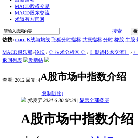
MACD股权交易
MACD股东交流
术道有方官网
搜索
搜
热搜:
macd
K线与均线
飞狐分时指标
共振指标
分时
橡胶
牛股
MACD俱乐部
»
论坛
›
◇ 技术分析区 ◇
›
〖期货技术交流〗
›
〖
返回列表
A股市场中指数介绍
查看:
2012
|
回复:
4
[复制链接]
发表于 2024-6-30 08:38
|
显示全部楼层
A股市场中指数介绍