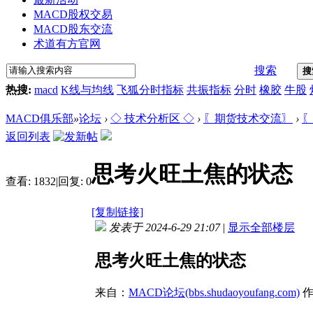
MACD股权交易
MACD股东交流
术道有方官网
搜索
搜
热搜:
macd
K线与均线
飞狐分时指标
共振指标
分时
橡胶
牛股
MACD俱乐部
»
论坛
›
◇ 技术分析区 ◇
›
〖期货技术交流〗
›
〖
返回列表
思考火旺土焦的状态
查看:
1832
|
回复:
0
[复制链接]
发表于 2024-6-29 21:07
|
显示全部楼层
思考火旺土焦的状态
来自：
MACD论坛(bbs.shudaoyoufang.com)
作