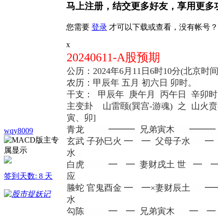
马上注册，结交更多好友，享用更多
您需要
登录
才可以下载或查看，没有帐号？
x
20240611-A股预期
公历：2024年6月11日6时10分(北京时间
农历：甲辰年 五月 初六日 卯时。
干支： 甲辰年 庚午月 丙午日 辛卯时 
主变卦 山雷颐(巽宫-游魂) 之 山火贲(
寅、卯]
青龙 ━━━ 兄弟寅木 ━━━
wqy8009
玄武 子孙巳火 ━ ━ 父母子水 ━
水
白虎 ━ ━ 妻财戌土 世 ━ ━
应
签到天数: 8 天
螣蛇 官鬼酉金 ━ ━×妻财辰土 ━
水
勾陈 ━ ━ 兄弟寅木 ━ ━