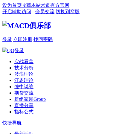
设为首页
收藏本站
术道有方官网
开启辅助访问
会员交流
切换到窄版
登录
立即注册
找回密码
实战看盘
技术分析
波浪理论
江恩理论
缠中说缠
期货交流
群组家园
Group
直播分享
指标公式
快捷导航
最新活动