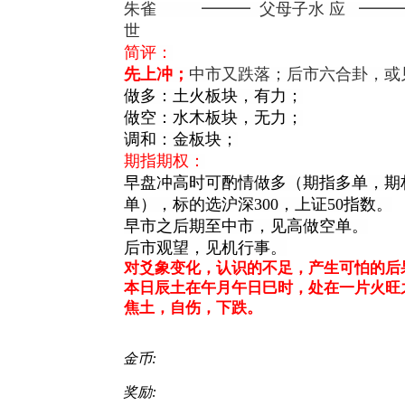
朱雀 ━━━ 父母子水 应 ━━━
世
简评：
先上冲；
中市又跌落；后市六合卦，或
做多：土火板块，有力；
做空：水木板块，无力；
调和：金板块；
期指期权：
早盘冲高时可酌情做多（期指多单，期
单），标的选沪深300，上证50指数。
早市之后期至中市，见高做空单。
后市观望，见机行事。
对爻象变化，认识的不足，产生可怕的后
本日辰土在午月午日巳时，处在一片火旺
焦土，自伤，下跌。
金币:
奖励: