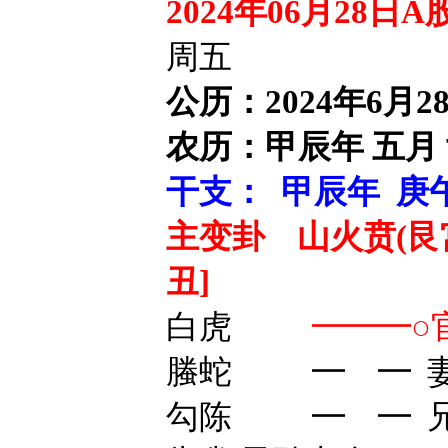
2024
年06月28日
周五
公历：2024年6月2
农历：甲辰年 五月
干支： 甲辰年 庚
主变卦 山火贲(艮宫
丑]
白虎
━━━○
螣蛇 ━ ━ 妻
勾陈 ━ ━ 兄弟