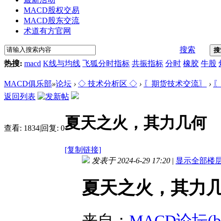
MACD股权交易
MACD股东交流
术道有方官网
搜索
搜
热搜:
macd
K线与均线
飞狐分时指标
共振指标
分时
橡胶
牛股
MACD俱乐部
»
论坛
›
◇ 技术分析区 ◇
›
〖期货技术交流〗
›
〖
返回列表
夏天之火，其力几何
查看:
1834
|
回复:
0
[复制链接]
发表于 2024-6-29 17:20
|
显示全部楼
夏天之火，其力
来自：
MACD论坛(bbs