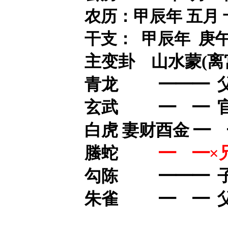
农历：甲辰年 五月 
干支： 甲辰年 庚午
主变卦 山水蒙(离宫
青龙 ━━━ 父
玄武 ━ ━ 
白虎 妻财酉金 ━
螣蛇
━ ━
勾陈 ━━━ 
朱雀 ━ ━ 父