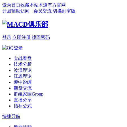
设为首页
收藏本站
术道有方官网
开启辅助访问
会员交流
切换到窄版
登录
立即注册
找回密码
实战看盘
技术分析
波浪理论
江恩理论
缠中说缠
期货交流
群组家园
Group
直播分享
指标公式
快捷导航
最新活动