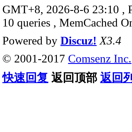
GMT+8, 2026-8-6 23:10
, 
10 queries , MemCached O
Powered by
Discuz!
X3.4
© 2001-2017
Comsenz Inc.
快速回复
返回顶部
返回