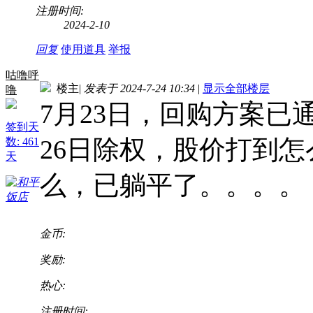
注册时间:
2024-2-10
回复
使用道具
举报
咕噜呼
楼主
|
发表于 2024-7-24 10:34
|
显示全部楼层
噜
7月23日，回购方案已
签到天
26日除权，股价打到
数: 461
天
么，已躺平了。。。。
金币:
奖励:
热心:
注册时间: