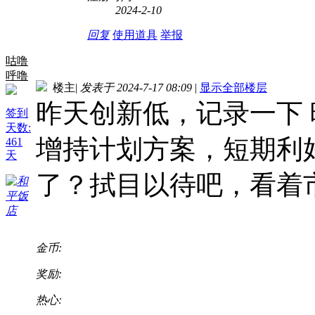
2024-2-10
回复
使用道具
举报
咕噜
呼噜
楼主
|
发表于 2024-7-17 08:09
|
显示全部楼层
昨天创新低，记录一下
签到
天数:
增持计划方案，短期利
461
天
了？拭目以待吧，看着
金币:
奖励:
热心: