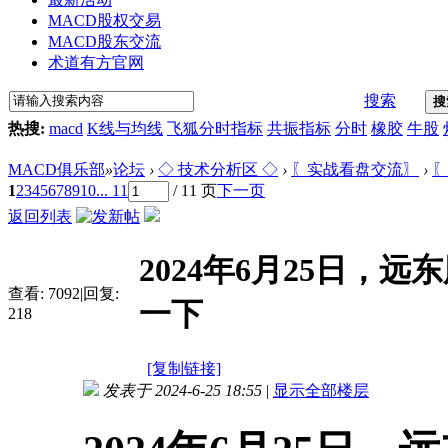
MACD股权交易
MACD股东交流
术道有方官网
搜索
搜
热搜:
macd
K线与均线
飞狐分时指标
共振指标
分时
橡胶
牛股
MACD俱乐部
»
论坛
›
◇ 技术分析区 ◇
›
〖实战看盘交流〗
›
〖
1
2
3
4
5
6
7
8
9
10
... 11
/ 11 页
下一页
返回列表
2024年6月25日
查看:
7092
|
回复:
一下
218
[复制链接]
发表于 2024-6-25 18:55
|
显示全部楼层