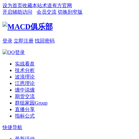
设为首页
收藏本站
术道有方官网
开启辅助访问
会员交流
切换到窄版
登录
立即注册
找回密码
实战看盘
技术分析
波浪理论
江恩理论
缠中说缠
期货交流
群组家园
Group
直播分享
指标公式
快捷导航
最新活动