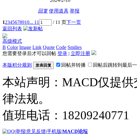
2024-2-10
回复
使用道具
举报
1
2
3
4
5
6
7
8
9
10
... 11
/ 11 页
下一页
返回列表
高级模式
B
Color
Image
Link
Quote
Code
Smilies
您需要登录后才可以回帖
登录
|
立即注册
本版积分规则
回帖并转播
回帖后跳转到最后一
发表回复
本站声明：MACD仅提
律法规。
值班电话：18209240771
|
举报
|
意见反馈
|
手机版
|
MACD论坛