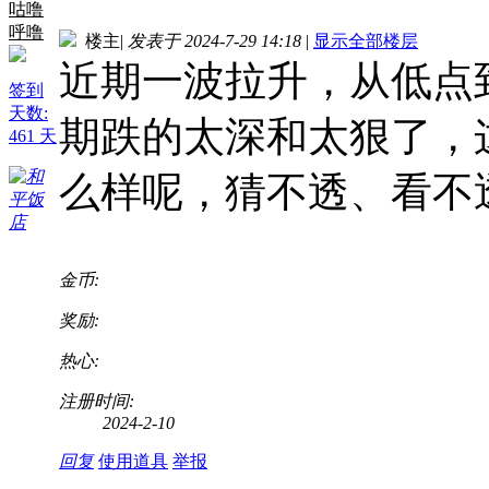
咕噜
呼噜
楼主
|
发表于 2024-7-29 14:18
|
显示全部楼层
近期一波拉升，从低点
签到
天数:
期跌的太深和太狠了，
461 天
么样呢，猜不透、看不
金币:
奖励:
热心:
注册时间:
2024-2-10
回复
使用道具
举报