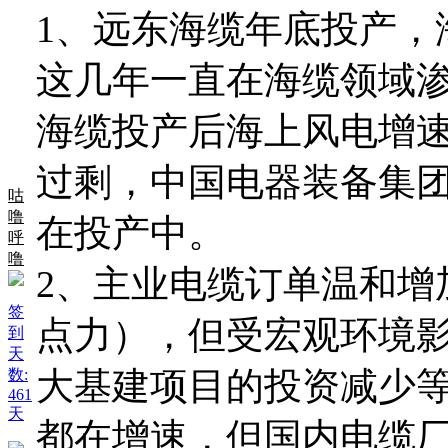
1、远东海缆年底投产，
这几年一直在海缆领域
海缆投产后海上风电增
过剩，中国电器装备集
咕
噜
在投产中。
呼
噜
2、主业电缆订单温和增
签
点力），但受宏观环境
到
天
大基建项目的投资减少
数:
461
天
都在增速，但国内电缆