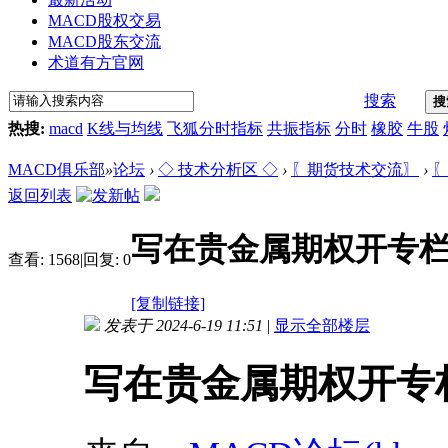
MACD股权交易
MACD股东交流
术道有方官网
搜索
搜
热搜:
macd
K线与均线
飞狐分时指标
共振指标
分时
橡胶
牛股
MACD俱乐部
»
论坛
›
◇ 技术分析区 ◇
›
〖期货技术交流〗
›
〖
返回列表
写在贵金属期权开专
查看:
1568
|
回复:
0
[复制链接]
发表于 2024-6-19 11:51
|
显示全部楼层
写在贵金属期权开专