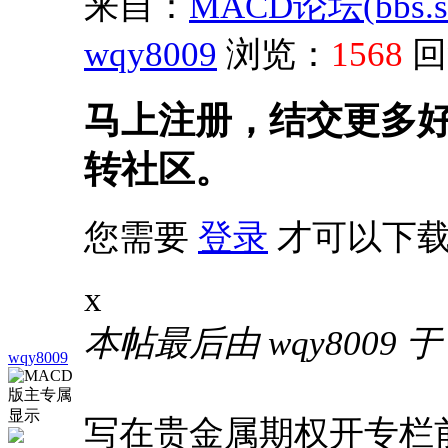
来自：
MACD论坛(bbs.sh
wqy8009
浏览：
1568
回
马上注册，结交更多
转社区。
您需要
登录
才可以下载
x
本帖最后由 wqy8009 于 2
wqy8009
写在贵金属期权开专栏