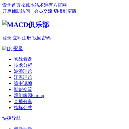
设为首页
收藏本站
术道有方官网
开启辅助访问
会员交流
切换到窄版
登录
立即注册
找回密码
实战看盘
技术分析
波浪理论
江恩理论
缠中说缠
期货交流
群组家园
Group
直播分享
指标公式
快捷导航
最新活动