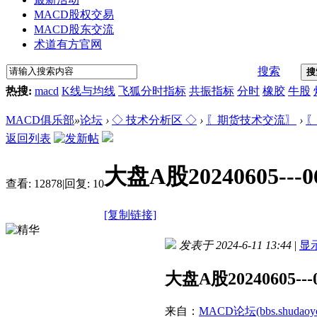
MACD股权交易
MACD股东交流
术道有方官网
搜索
搜
热搜:
macd
K线与均线
飞狐分时指标
共振指标
分时
橡胶
牛股
MACD俱乐部
»
论坛
›
◇ 技术分析区 ◇
›
〖期货技术交流〗
›
〖
返回列表
大盘A股20240605--
查看:
12878
|
回复:
10
[复制链接]
发表于 2024-6-11 13:44
|
显
大盘A股20240605-
来自：
MACD论坛(bbs.shudaoyo