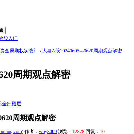
索
炒股入门
贵金属期权实战〗
›
大盘A股20240605---0620周期观点解密
-0620周期观点解密
示全部楼层
--0620周期观点解密
ufang.com)
作者：
wqy8009
浏览：
12878
回复：
10