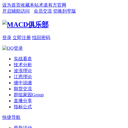
设为首页
收藏本站
术道有方官网
开启辅助访问
会员交流
切换到窄版
登录
立即注册
找回密码
实战看盘
技术分析
波浪理论
江恩理论
缠中说缠
期货交流
群组家园
Group
直播分享
指标公式
快捷导航
最新活动