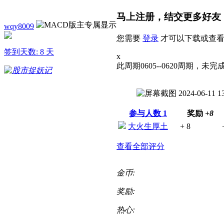
马上注册，结交更多好友
wqy8009
您需要
登录
才可以下载或查看
签到天数: 8 天
x
此周期0605--0620周期，未
参与人数
1
奖励
+8
大火生厚土
+ 8
查看全部评分
金币:
奖励:
热心: