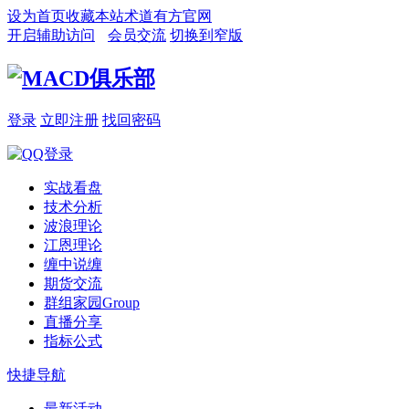
设为首页
收藏本站
术道有方官网
开启辅助访问
会员交流
切换到窄版
登录
立即注册
找回密码
实战看盘
技术分析
波浪理论
江恩理论
缠中说缠
期货交流
群组家园
Group
直播分享
指标公式
快捷导航
最新活动