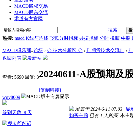
MACD股权交易
MACD股东交流
术道有方官网
搜索
搜
热搜:
macd
K线与均线
飞狐分时指标
共振指标
分时
橡胶
牛股
MACD俱乐部
»
论坛
›
◇ 技术分析区 ◇
›
〖期货技术交流〗
›
〖
返回列表
20240611-A股预
查看:
5690
|
回复:
3
[复制链接]
wqy8009
发表于 2024-6-11 07:03
|
显
签到天数: 8 天
购买主题
已有 1 人购买
本主