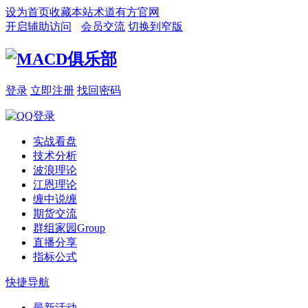
设为首页
收藏本站
术道有方官网
开启辅助访问
会员交流
切换到窄版
登录
立即注册
找回密码
实战看盘
技术分析
波浪理论
江恩理论
缠中说缠
期货交流
群组家园
Group
直播分享
指标公式
快捷导航
最新活动