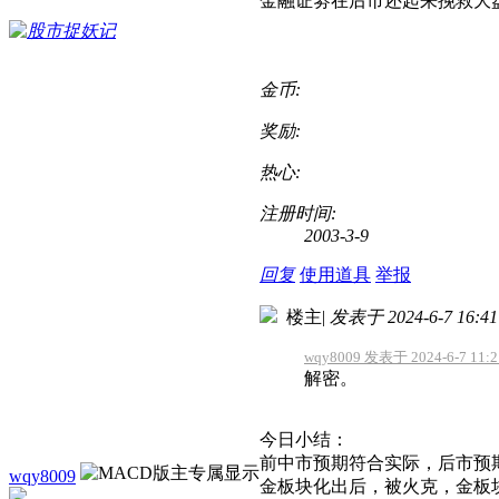
金融证劵在后市还起来挽救大
金币:
奖励:
热心:
注册时间:
2003-3-9
回复
使用道具
举报
楼主
|
发表于 2024-6-7 16:41
wqy8009 发表于 2024-6-7 11:2
解密。
今日小结：
前中市预期符合实际，后市预
wqy8009
金板块化出后，被火克，金板