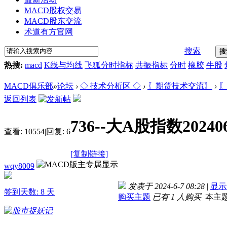
MACD股权交易
MACD股东交流
术道有方官网
搜索
搜
热搜:
macd
K线与均线
飞狐分时指标
共振指标
分时
橡胶
牛股
MACD俱乐部
»
论坛
›
◇ 技术分析区 ◇
›
〖期货技术交流〗
›
〖
返回列表
736--大A股指数2024
查看:
10554
|
回复:
6
[复制链接]
wqy8009
发表于 2024-6-7 08:28
|
显示
签到天数: 8 天
购买主题
已有 1 人购买
本主