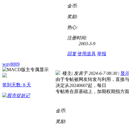
金币:
奖励:
热心:
注册时间:
2003-3-9
回复
使用道具
举报
wqy8009
楼主
|
发表于 2024-6-7 08:30
|
显
由于专帖被网友转发与利用，直接
签到天数: 8 天
决定从20240607起，每日
专帖将在原基础上，加期权期指方
金币:
奖励: