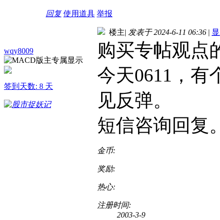
回复
使用道具
举报
楼主
|
发表于 2024-6-11 06:36
|
显
购买专帖观点
wqy8009
今天0611，
签到天数: 8 天
见反弹。
短信咨询回复
金币:
奖励:
热心:
注册时间:
2003-3-9