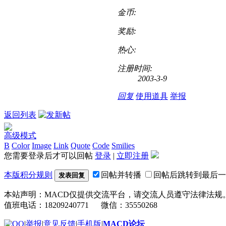
金币:
奖励:
热心:
注册时间:
2003-3-9
回复
使用道具
举报
返回列表
高级模式
B
Color
Image
Link
Quote
Code
Smilies
您需要登录后才可以回帖
登录
|
立即注册
本版积分规则
回帖并转播
回帖后跳转到最后一
发表回复
本站声明：MACD仅提供交流平台，请交流人员遵守法律法规
值班电话：18209240771 微信：35550268
|
举报
|
意见反馈
|
手机版
|
MACD论坛