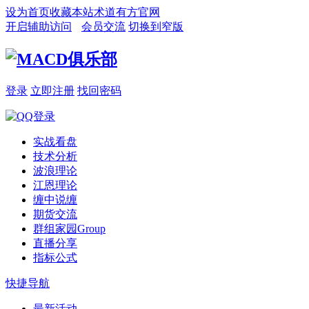
设为首页
收藏本站
术道有方官网
开启辅助访问
会员交流
切换到窄版
登录
立即注册
找回密码
实战看盘
技术分析
波浪理论
江恩理论
缠中说缠
期货交流
群组家园
Group
直播分享
指标公式
快捷导航
最新活动