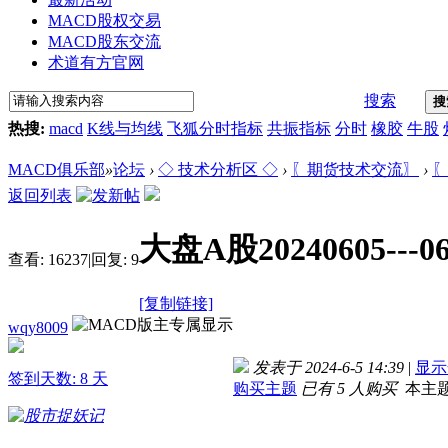
MACD股权交易
MACD股东交流
术道有方官网
搜索
搜
热搜:
macd
K线与均线
飞狐分时指标
共振指标
分时
橡胶
牛股
MACD俱乐部
»
论坛
›
◇ 技术分析区 ◇
›
〖期货技术交流〗
›
〖
返回列表
大盘A股20240605---
查看:
16237
|
回复:
9
[复制链接]
wqy8009
发表于 2024-6-5 14:39
|
显示
签到天数: 8 天
购买主题
已有 5 人购买
本主