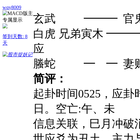
wqy8009
玄武 ━━━ 官
白虎 兄弟寅木 ━━
签到天数: 8
天
应
螣蛇 ━ ━ 妻财
简评：
起卦时间0525，应卦
日。
空亡:午、未
信息关联，巳月冲破
世应爻为丑土，主力