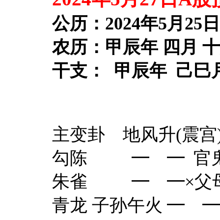
公历：2024年5月25
农历：甲辰年 四月 
干支： 甲辰年 己巳月
主变卦 地风升(震宫)
勾陈 ━ ━ 官
朱雀 ━ ━×父母
青龙 子孙午火 ━ 