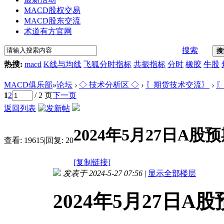
MACD股权交易
MACD股东交流
术道有方官网
搜索
搜
热搜:
macd
K线与均线
飞狐分时指标
共振指标
分时
橡胶
牛股
MACD俱乐部
»
论坛
›
◇ 技术分析区 ◇
›
〖期货技术交流〗
›
〖
1
2
/ 2 页
下一页
返回列表
2024年5月27日A股
查看:
19615
|
回复:
20
[复制链接]
发表于 2024-5-27 07:56
|
显示全部楼层
2024年5月27日A