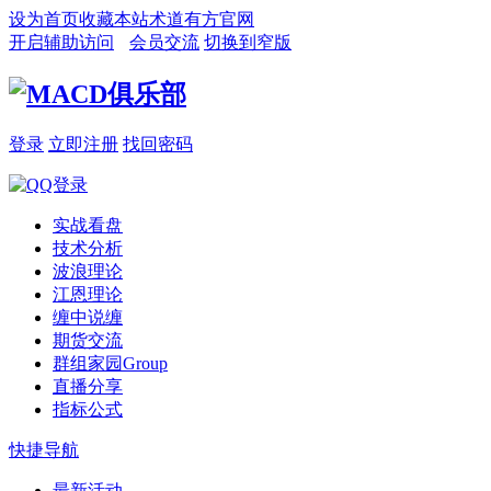
设为首页
收藏本站
术道有方官网
开启辅助访问
会员交流
切换到窄版
登录
立即注册
找回密码
实战看盘
技术分析
波浪理论
江恩理论
缠中说缠
期货交流
群组家园
Group
直播分享
指标公式
快捷导航
最新活动