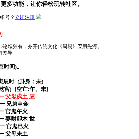
用更多功能，让你轻松玩转社区。
帐号？
立即注册
的
CD论坛独有，亦开传统文化《周易》应用先河。
有差异。
北京时间)。
庚辰时 (卦身：未)
乾宫) [空亡:午、未]
 父母戌土 应
━
兄弟申金
━ 官鬼午火
 妻财卯木 世
 ━ 官鬼巳火
━ 父母未土