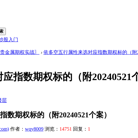
索
炒股入门
贵金属期权实战〗
›
依多空五行属性来选对应指数期权标的（附202
指数期权标的（附20240521
楼层
数期权标的（附20240521个案）
com)
作者：
wqy8009
浏览：
14751
回复：
1