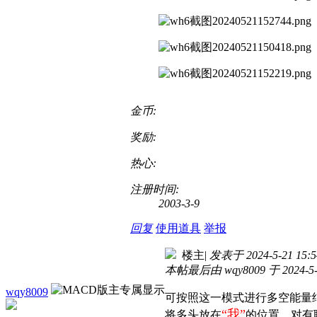
金币:
奖励:
热心:
注册时间:
2003-3-9
回复
使用道具
举报
楼主
|
发表于 2024-5-21 15:5
本帖最后由 wqy8009 于 2024-5-
wqy8009
可按照这一模式进行多空能量
“我”
将多头放在
的位置，对有