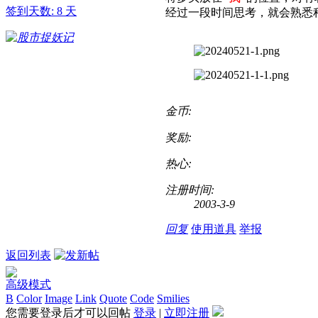
签到天数: 8 天
经过一段时间思考，就会熟悉
金币:
奖励:
热心:
注册时间:
2003-3-9
回复
使用道具
举报
返回列表
高级模式
B
Color
Image
Link
Quote
Code
Smilies
您需要登录后才可以回帖
登录
|
立即注册