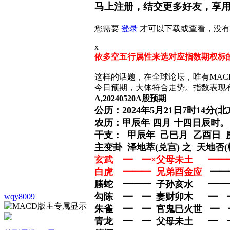
马上注册，结交更多好友，享
您需要
登录
才可以下载或查看，没有
x
依多空五行属性来选对应指数期权标
这样的话题，在全球论坛，唯有MA
今日预期，大体符合走势。指数表现
A,20240520A股预期
公历：2024年5月21日7时14分(
农历：甲辰年 四月 十四日辰时。
干支： 甲辰年 己巳月 乙酉日 
主变卦 泽地萃(兑宫) 之 天地否(
玄武 ━ ━×父母未土 ━━━
白虎 ━━━ 兄弟酉金应
━━
螣蛇 ━━━ 子孙亥水 ━━
勾陈 ━ ━ 妻财卯木 ━ ━
wqy8009
朱雀 ━ ━ 官鬼巳火世 ━
青龙 ━ ━ 父母未土 ━ 