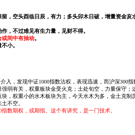
保留，空头酉临日辰，有力；多头卯木日破，增量资金亥
动作，不过难见有生力量，见财不得。
合或间中有抽动
。
量不小。
分介入，发现中证1000指数沽权，表现迅速，而沪深300
量强弱有关，权重板块金受火克；土处旬空，力量保守；
小板块，权重小的水木板块为主，今天水木为多，金土克制
未土不空。
00指数期权，或期指。这个有讲究，是一门技术。