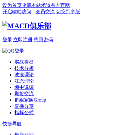
设为首页
收藏本站
术道有方官网
开启辅助访问
会员交流
切换到窄版
登录
立即注册
找回密码
实战看盘
技术分析
波浪理论
江恩理论
缠中说缠
期货交流
群组家园
Group
直播分享
指标公式
快捷导航
最新活动