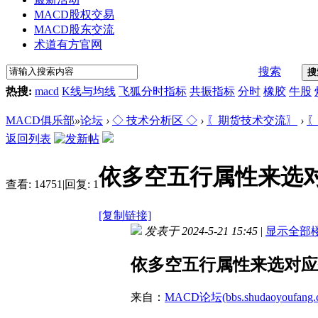
MACD股权交易
MACD股东交流
术道有方官网
搜索
搜
热搜:
macd
K线与均线
飞狐分时指标
共振指标
分时
橡胶
牛股
MACD俱乐部
»
论坛
›
◇ 技术分析区 ◇
›
〖期货技术交流〗
›
〖
返回列表
依多空五行属性来选对应
查看:
14751
|
回复:
1
[复制链接]
发表于 2024-5-21 15:45
|
显示全部
依多空五行属性来选对应指
来自：
MACD论坛(bbs.shudaoyoufang.