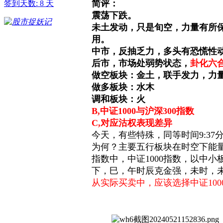
简评：
签到天数: 8 天
震荡下跌。
未土发动，只是旬空，力量有所
用。
中市，反抽乏力，多头有恐慌性
后市，市场处弱势状态，
卦化六
做空板块：金土，联手发力，力
做多板块：水木
调和板块：火
B,中证1000与沪深300指数
C,对应沽权表现差异
今天，有些特殊，同等时间9:37
为何？主要五行板块在时空下能
指数中，中证1000指数，以中
下，巳，午时辰克金强，未时，
从实际买卖中，应该选择中证10