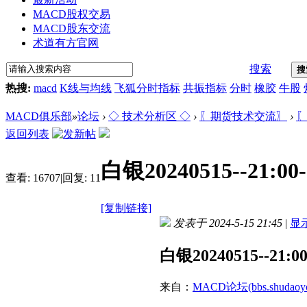
MACD股权交易
MACD股东交流
术道有方官网
搜索
搜
热搜:
macd
K线与均线
飞狐分时指标
共振指标
分时
橡胶
牛股
MACD俱乐部
»
论坛
›
◇ 技术分析区 ◇
›
〖期货技术交流〗
›
〖
返回列表
白银20240515--21:00
查看:
16707
|
回复:
11
[复制链接]
发表于 2024-5-15 21:45
|
显
白银20240515--21:0
来自：
MACD论坛(bbs.shudaoyo