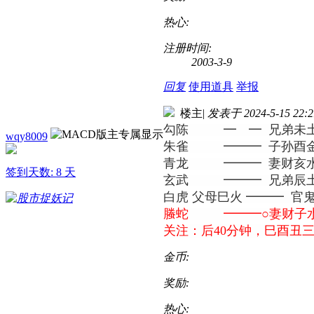
热心:
注册时间:
2003-3-9
回复
使用道具
举报
楼主
|
发表于 2024-5-15 22:2
勾陈 ━ ━ 兄弟未
wqy8009
朱雀 ━━━ 子孙酉金
青龙 ━━━ 妻财亥水
签到天数: 8 天
玄武 ━━━ 兄弟辰
白虎 父母巳火 ━━━ 官
螣蛇 ━━━○妻财子水
关注：后40分钟，巳酉丑
金币:
奖励:
热心: