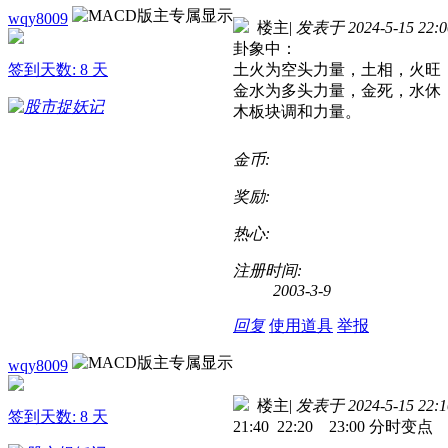
wqy8009
楼主
|
发表于 2024-5-15 22:0
卦象中：
签到天数: 8 天
土火为空头力量，土相，火旺
金水为多头力量，金死，水休
木板块调和力量。
金币:
奖励:
热心:
注册时间:
2003-3-9
回复
使用道具
举报
wqy8009
楼主
|
发表于 2024-5-15 22:1
签到天数: 8 天
21:40 22:20 23:00 分时变点