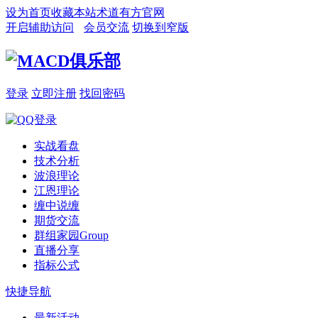
设为首页
收藏本站
术道有方官网
开启辅助访问
会员交流
切换到窄版
登录
立即注册
找回密码
实战看盘
技术分析
波浪理论
江恩理论
缠中说缠
期货交流
群组家园
Group
直播分享
指标公式
快捷导航
最新活动