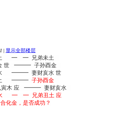
1
|
显示全部楼层
土 ━ ━ 兄弟未土
 世 ━━━ 子孙酉金
 ━━━ 妻财亥水 世
土 ━━━
子孙酉金
鬼寅木 应 ━━━ 妻财亥水
 ━ ━ 兄弟丑土 应
三合化金，是否成功？