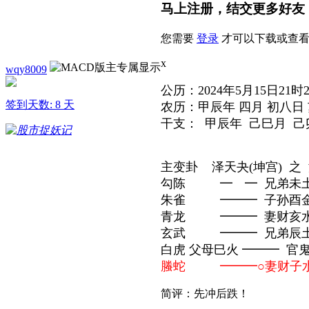
马上注册，结交更多好友
您需要
登录
才可以下载或查看
x
wqy8009
公历：2024年5月15日21时
签到天数: 8 天
农历：甲辰年 四月 初八日
干支： 甲辰年 己巳月 己
主变卦 泽天夬(坤宫) 之 
勾陈 ━ ━ 兄弟未
朱雀 ━━━ 子孙酉金
青龙 ━━━ 妻财亥水
玄武 ━━━ 兄弟辰
白虎 父母巳火 ━━━ 官
螣蛇 ━━━○妻财子水
简评：先冲后跌！