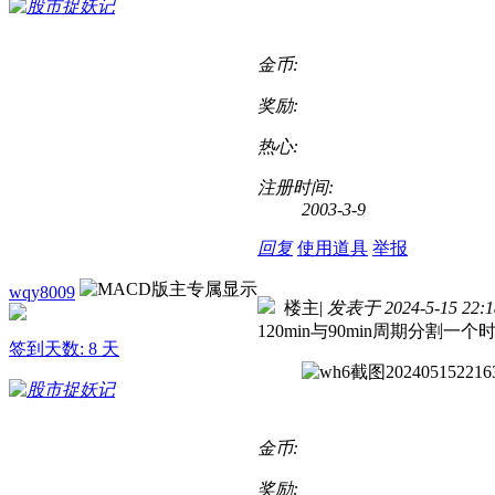
金币:
奖励:
热心:
注册时间:
2003-3-9
回复
使用道具
举报
wqy8009
楼主
|
发表于 2024-5-15 22:1
120min与90min周期分割
签到天数: 8 天
金币:
奖励: