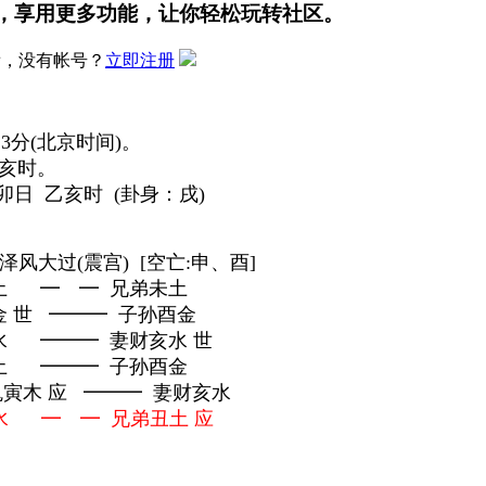
，享用更多功能，让你轻松玩转社区。
，没有帐号？
立即注册
23分(北京时间)。
 亥时。
卯日 乙亥时 (卦身：戌)
泽风大过(震宫) [空亡:申、酉]
土 ━ ━ 兄弟未土
 世 ━━━ 子孙酉金
 ━━━ 妻财亥水 世
土 ━━━ 子孙酉金
鬼寅木 应 ━━━ 妻财亥水
 ━ ━ 兄弟丑土 应