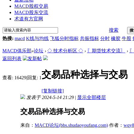
MACD股权交易
MACD股东交流
术道有方官网
搜索
搜
热搜:
macd
K线与均线
飞狐分时指标
共振指标
分时
橡胶
牛股
MACD俱乐部
»
论坛
›
◇ 技术分析区 ◇
›
〖期货技术交流〗
›
〖
返回列表
交易品种选择与交易
查看:
16429
|
回复:
1
[复制链接]
发表于 2024-5-14 21:29
|
显示全部楼层
交易品种选择与交易
来自：
MACD论坛(bbs.shudaoyoufang.com)
作者：
wqy8