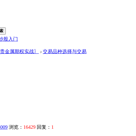
索
炒股入门
贵金属期权实战〗
›
交易品种选择与交易
009
浏览：
16429
回复：
1