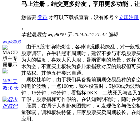
马上注册，结交更多好友，享用更多功能，让
您需要
登录
才可以下载或查看，没有帐号？
立即注册
x
本帖最后由 wqy8009 于 2024-5-14 21:42 编辑
wqy8009
由于A股市场特殊性，各种情况眼花缭乱，对一般投
股票调研。在牛转熊市周期时，建议不参与市场股票买卖
为大的幅度，喜欢大风大浪，暴雨雷电的场景，这样
木为空，不宜买土板块为多卦象指数对应的购权但可
其沽权。其他五行类比自通。
期权挂单时，由于我们具备提前预期交易品种的多空方
签到天
闪电价波动，一点100元，我在设置时，5秒K线为波
数: 8 天
钟，15分钟，60分钟，看指标DKX，二线死叉与
了假，股票指标可作假的。在认知到明确时，随时在
股票，在调研大盘卦象图数时，可发现做多与做空板
量强弱，调和板块特征，庄家股票买卖周期较长。在
应用。