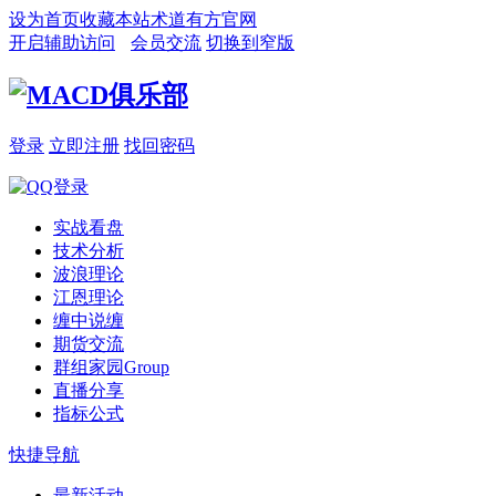
设为首页
收藏本站
术道有方官网
开启辅助访问
会员交流
切换到窄版
登录
立即注册
找回密码
实战看盘
技术分析
波浪理论
江恩理论
缠中说缠
期货交流
群组家园
Group
直播分享
指标公式
快捷导航
最新活动