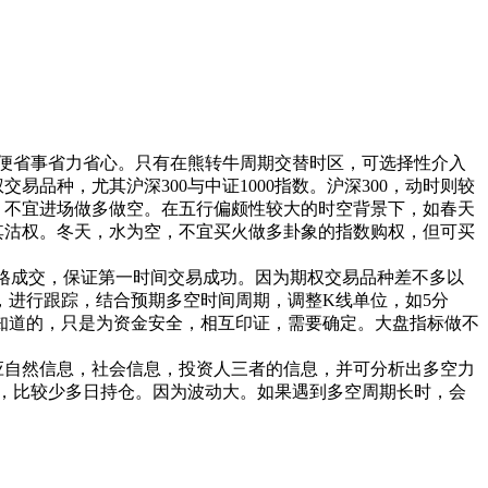
便省事省力省心。只有在熊转牛周期交替时区，可选择性介入
种，尤其沪深300与中证1000指数。沪深300，动时则较
，不宜进场做多做空。在五行偏颇性较大的时空背景下，如春天
其沽权。冬天，水为空，不宜买火做多卦象的指数购权，但可买
价格成交，保证第一时间交易成功。因为期权交易品种差不多以
标，进行跟踪，结合预期多空时间周期，调整K线单位，如5分
前知道的，只是为资金安全，相互印证，需要确定。大盘指标做不
自然信息，社会信息，投资人三者的信息，并可分析出多空力
，比较少多日持仓。因为波动大。如果遇到多空周期长时，会