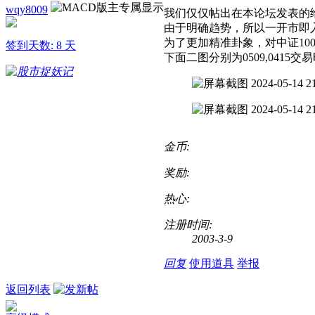
wqy8009
我们仅仅帖出在本论坛发表的
由于明确趋势，所以一开市即
为了更加精准卦象，对中证10
签到天数: 8 天
下面二图分别为0509,0415交
金币:
奖励:
热心:
注册时间:
2003-3-9
回复
使用道具
举报
返回列表