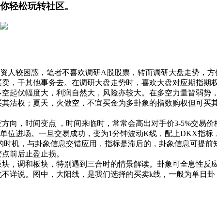
你轻松玩转社区。
资人较困惑，笔者不喜欢调研A股股票，转而调研大盘走势，方
，干其他事务去。在调研大盘走势时，喜欢大盘对应期指期权交易品
多空起伏幅度大，利润自然大，风险亦较大。在多空力量皆弱势
买其沽权；夏天，火做空，不宜买金为多卦象的指数购权但可买
向，时间变点 ，时间来临时，常常会高出对手价3-5%交易
动单位进场。一旦交易成功，变为1分钟波动K线，配上DKX指
金叉的时机，与卦象信息交错应用，指标是滞后的，卦象信息可提
变点前后止盈止损。
块，调和板块，特别遇到三合时的情景解读。卦象可全息性反应
此不详说。图中，大阳线，是我们选择的买卖k线，一般为单日卦