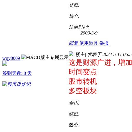
奖励:
热心:
注册时间:
2003-3-9
回复
使用道具
举报
楼主
|
发表于 2024-5-11 06:5
wqy8009
这是财源广进，增
时间变点
签到天数: 8 天
股市转机
多空板块
金币:
奖励:
热心: