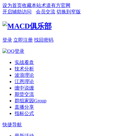
设为首页
收藏本站
术道有方官网
开启辅助访问
会员交流
切换到窄版
登录
立即注册
找回密码
实战看盘
技术分析
波浪理论
江恩理论
缠中说缠
期货交流
群组家园
Group
直播分享
指标公式
快捷导航
最新活动