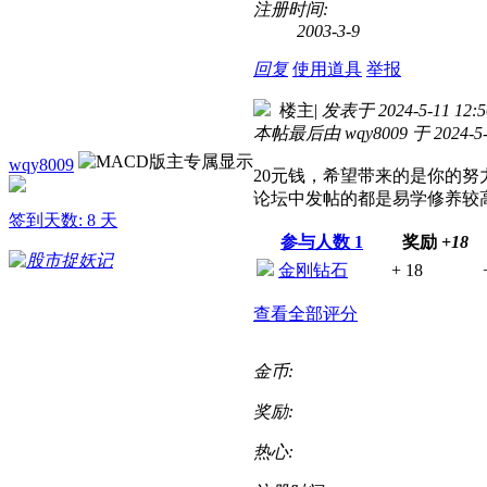
注册时间:
2003-3-9
回复
使用道具
举报
楼主
|
发表于 2024-5-11 12:5
本帖最后由 wqy8009 于 2024-5-
wqy8009
20元钱，希望带来的是你的努
论坛中发帖的都是易学修养较
签到天数: 8 天
参与人数
1
奖励
+18
金刚钻石
+ 18
查看全部评分
金币:
奖励:
热心: