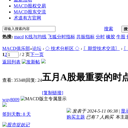
MACD股权交易
MACD股东交流
术道有方官网
搜索
搜
热搜:
macd
K线与均线
飞狐分时指标
共振指标
分时
橡胶
牛股
MACD俱乐部
»
论坛
›
◇ 技术分析区 ◇
›
〖期货技术交流〗
›
〖
1
2
/ 2 页
下一页
返回列表
五月A股最重要的时
查看:
35348
|
回复:
24
[复制链接]
wqy8009
发表于 2024-5-11 06:38
|
显
签到天数: 8 天
购买主题
已有 7 人购买
本主