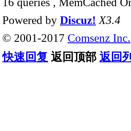
16 queries , MemCached O
Powered by
Discuz!
X3.4
© 2001-2017
Comsenz Inc.
快速回复
返回顶部
返回