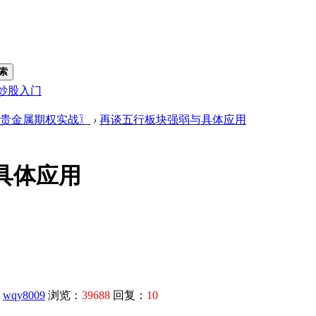
索
炒股入门
贵金属期权实战〗
›
再谈五行板块强弱与具体应用
具体应用
：
wqy8009
浏览：
39688
回复：
10