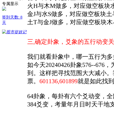
火H与木M做多，对应做空板块
金J与水S做多，对应做空板块
签到天数: 8
土T与金J做多，对应做空板块木
天
三,
确定卦象，
爻象的五行动变
我们就看卦象中，哪一五行为多
如今天20240426卦象576
到。这样把寻找范围大大减小。
票。
601136,601899
就是如此找
64卦象，每卦有六个爻动变，
384爻变，考量年月日时天干地