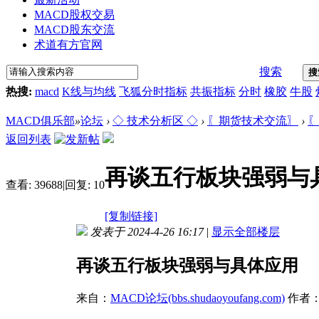
MACD股权交易
MACD股东交流
术道有方官网
搜索
搜
热搜:
macd
K线与均线
飞狐分时指标
共振指标
分时
橡胶
牛股
MACD俱乐部
»
论坛
›
◇ 技术分析区 ◇
›
〖期货技术交流〗
›
〖
返回列表
再谈五行板块强弱与
查看:
39688
|
回复:
10
[复制链接]
发表于 2024-4-26 16:17
|
显示全部楼层
再谈五行板块强弱与具体应用
来自：
MACD论坛(bbs.shudaoyoufang.com)
作者