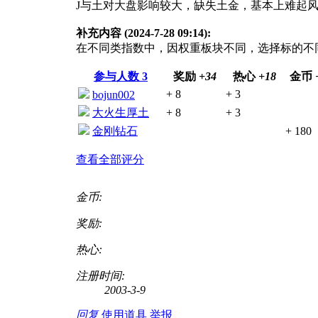
J与土对大盘影响较大，缺失土金，基本上难起
补充内容 (2024-7-28 09:14):
在不同类指数中，因权重板块不同，选择标的不
参与人数
3
奖励
+34
热心
+18
金币
+ 8
+ 3
bojun002
大火生厚土
+ 8
+ 3
金刚钻石
+ 180
查看全部评分
金币:
奖励:
热心:
注册时间:
2003-3-9
回复
使用道具
举报