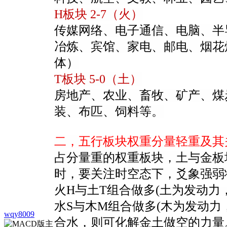
H板块 2-7（火）
传媒网络、电子通信、电脑、半
冶炼、宾馆、家电、邮电、烟花炮
体）
T板块 5-0（土）
房地产、农业、畜牧、矿产、煤
装、布匹、饲料等。
二，五行板块权重分量轻重及其
占分量重的权重板块，土与金板
时，要关注时空态下，爻象强弱
火H与土T组合做多(土为发动力
水S与木M组合做多(木为发动力
wqy8009
合水，则可化解金土做空的力量。2