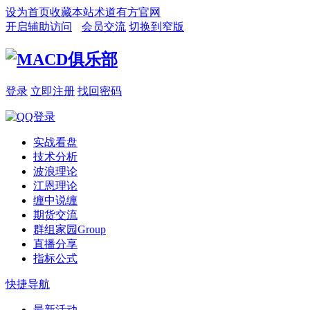
设为首页
收藏本站
术道有方官网
开启辅助访问
会员交流
切换到窄版
登录
立即注册
找回密码
实战看盘
技术分析
波浪理论
江恩理论
缠中说缠
期货交流
群组家园
Group
直播分享
指标公式
快捷导航
最新活动