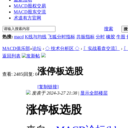
MACD股权交易
MACD股东交流
术道有方官网
搜索
搜
热搜:
macd
K线与均线
飞狐分时指标
共振指标
分时
橡胶
牛股
MACD俱乐部
»
论坛
›
◇ 技术分析区 ◇
›
〖实战看盘交流〗
›
〖
返回列表
涨停板选股
查看:
2485
|
回复:
0
[复制链接]
发表于 2024-3-27 21:38
|
显示全部楼层
涨停板选股