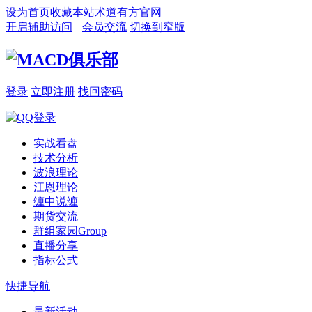
设为首页
收藏本站
术道有方官网
开启辅助访问
会员交流
切换到窄版
登录
立即注册
找回密码
实战看盘
技术分析
波浪理论
江恩理论
缠中说缠
期货交流
群组家园
Group
直播分享
指标公式
快捷导航
最新活动