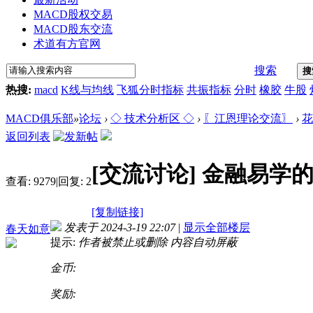
MACD股权交易
MACD股东交流
术道有方官网
搜索
搜
热搜:
macd
K线与均线
飞狐分时指标
共振指标
分时
橡胶
牛股
MACD俱乐部
»
论坛
›
◇ 技术分析区 ◇
›
〖江恩理论交流〗
›
花
返回列表
[交流讨论]
金融易学
查看:
9279
|
回复:
2
[复制链接]
发表于 2024-3-19 22:07
|
显示全部楼层
春天如意
提示:
作者被禁止或删除 内容自动屏蔽
金币:
奖励: