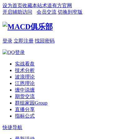
设为首页
收藏本站
术道有方官网
开启辅助访问
会员交流
切换到窄版
登录
立即注册
找回密码
实战看盘
技术分析
波浪理论
江恩理论
缠中说缠
期货交流
群组家园
Group
直播分享
指标公式
快捷导航
最新活动