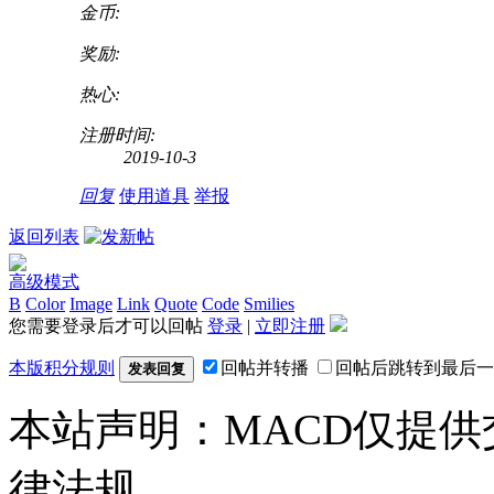
金币:
奖励:
热心:
注册时间:
2019-10-3
回复
使用道具
举报
返回列表
高级模式
B
Color
Image
Link
Quote
Code
Smilies
您需要登录后才可以回帖
登录
|
立即注册
本版积分规则
回帖并转播
回帖后跳转到最后一
发表回复
本站声明：MACD仅提
律法规。