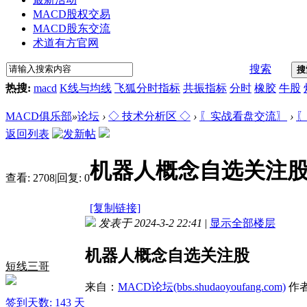
MACD股权交易
MACD股东交流
术道有方官网
搜索
搜
热搜:
macd
K线与均线
飞狐分时指标
共振指标
分时
橡胶
牛股
MACD俱乐部
»
论坛
›
◇ 技术分析区 ◇
›
〖实战看盘交流〗
›
〖
返回列表
机器人概念自选关注
查看:
2708
|
回复:
0
[复制链接]
发表于 2024-3-2 22:41
|
显示全部楼层
机器人概念自选关注股
短线三哥
来自：
MACD论坛(bbs.shudaoyoufang.com)
作
签到天数: 143 天