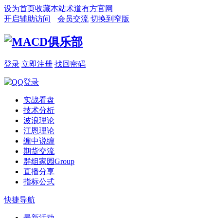
设为首页
收藏本站
术道有方官网
开启辅助访问
会员交流
切换到窄版
登录
立即注册
找回密码
实战看盘
技术分析
波浪理论
江恩理论
缠中说缠
期货交流
群组家园
Group
直播分享
指标公式
快捷导航
最新活动