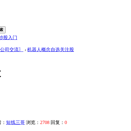
索
炒股入门
公司交流〗
›
机器人概念自选关注股
股
者：
短线三哥
浏览：
2708
回复：
0