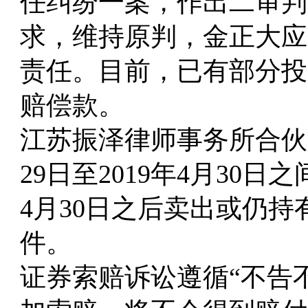
任纠纷一案
，
作出二审判
求
，
维持原判
，
金正大应
责任
。
目前
，
已有部分投
赔偿款
。
江苏振泽律师事务所合伙
29日至2019年4月30
4月30日之后卖出或仍
件。
证券索赔诉讼遵循
“不告