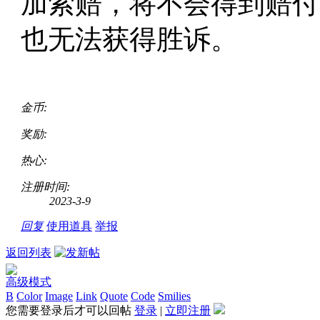
加索赔，将不会得到赔付
也无法获得胜诉。
金币:
奖励:
热心:
注册时间:
2023-3-9
回复
使用道具
举报
返回列表
高级模式
B
Color
Image
Link
Quote
Code
Smilies
您需要登录后才可以回帖
登录
|
立即注册