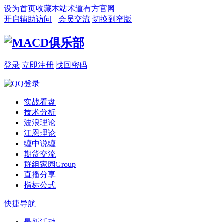
设为首页
收藏本站
术道有方官网
开启辅助访问
会员交流
切换到窄版
登录
立即注册
找回密码
实战看盘
技术分析
波浪理论
江恩理论
缠中说缠
期货交流
群组家园
Group
直播分享
指标公式
快捷导航
最新活动