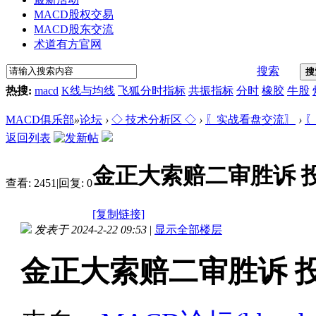
MACD股权交易
MACD股东交流
术道有方官网
搜索
搜
热搜:
macd
K线与均线
飞狐分时指标
共振指标
分时
橡胶
牛股
MACD俱乐部
»
论坛
›
◇ 技术分析区 ◇
›
〖实战看盘交流〗
›
〖
返回列表
金正大索赔二审胜诉 
查看:
2451
|
回复:
0
[复制链接]
发表于 2024-2-22 09:53
|
显示全部楼层
金正大索赔二审胜诉 