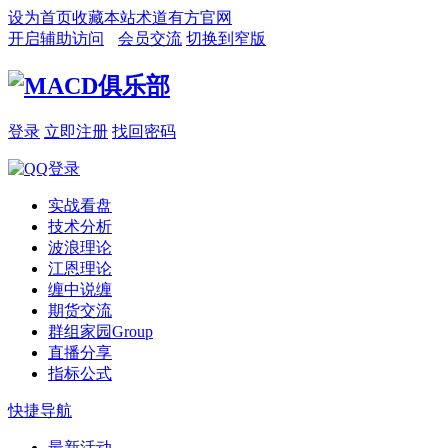
设为首页
收藏本站
术道有方官网
开启辅助访问
会员交流
切换到窄版
登录
立即注册
找回密码
实战看盘
技术分析
波浪理论
江恩理论
缠中说缠
期货交流
群组家园
Group
直播分享
指标公式
快捷导航
最新活动