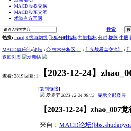
MACD股权交易
MACD股东交流
术道有方官网
搜索
搜
热搜:
macd
K线与均线
飞狐分时指标
共振指标
分时
橡胶
牛股
MACD俱乐部
»
论坛
›
◇ 技术分析区 ◇
›
〖实战看盘交流〗
›
〖
返回列表
【2023-12-24】z
查看:
2819
|
回复:
1
[复制链接]
发表于 2023-12-24 09:13
|
显示全部楼层
【2023-12-24】zhao
来自：
MACD论坛(bbs.shudaoyou