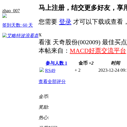
马上注册，结交更多好友，享
zhao_007
您需要
登录
才可以下载或查看
签到天数: 60 天
x
看涨 天奇股份(002009) 最佳买点: 
本帖来自：
MACD好票交流平台
参与人数
1
金币
+2
时间
+ 2
2023-12-24 09:
RS49
查看全部评分
金币:
奖励:
热心: