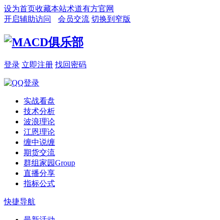
设为首页
收藏本站
术道有方官网
开启辅助访问
会员交流
切换到窄版
登录
立即注册
找回密码
实战看盘
技术分析
波浪理论
江恩理论
缠中说缠
期货交流
群组家园
Group
直播分享
指标公式
快捷导航
最新活动