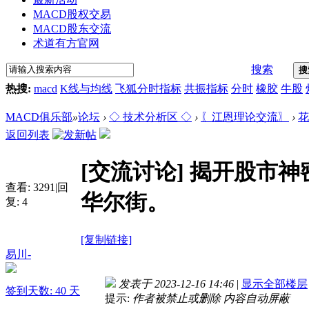
MACD股权交易
MACD股东交流
术道有方官网
搜索
搜
热搜:
macd
K线与均线
飞狐分时指标
共振指标
分时
橡胶
牛股
MACD俱乐部
»
论坛
›
◇ 技术分析区 ◇
›
〖江恩理论交流〗
›
花
返回列表
[交流讨论]
揭开股市神
查看:
3291
|
回
华尔街。
复:
4
[复制链接]
易川-
发表于 2023-12-16 14:46
|
显示全部楼层
签到天数: 40 天
提示:
作者被禁止或删除 内容自动屏蔽